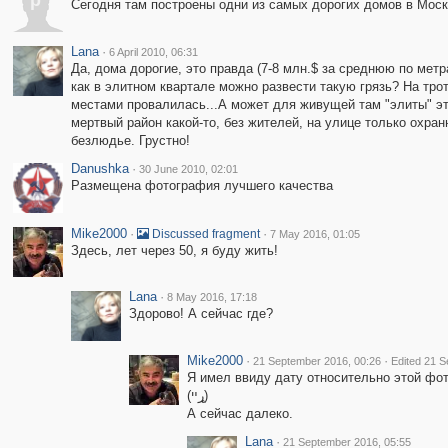
p
Сегодня там построены одни из самых дорогих домов в Москв
Lana
·
6 April 2010, 06:31
Да, дома дорогие, это правда (7-8 млн.$ за среднюю по метр
как в элитном квартале можно развести такую грязь? На троту
местами провалилась...А может для живущей там "элиты" эт
мертвый район какой-то, без жителей, на улице только охран
безлюдье. Грустно!
Danushka
·
30 June 2010, 02:01
Размещена фотография лучшего качества
Mike2000
·
·
Discussed fragment
7 May 2016, 01:05
Здесь, лет через 50, я буду жить!
Lana
·
8 May 2016, 17:18
Здорово! А сейчас где?
Mike2000
·
·
21 September 2016, 00:26
Edited 21 S
Я имел ввиду дату относительно этой фот
(ړײ)
А сейчас далеко.
Lana
·
21 September 2016, 05:55