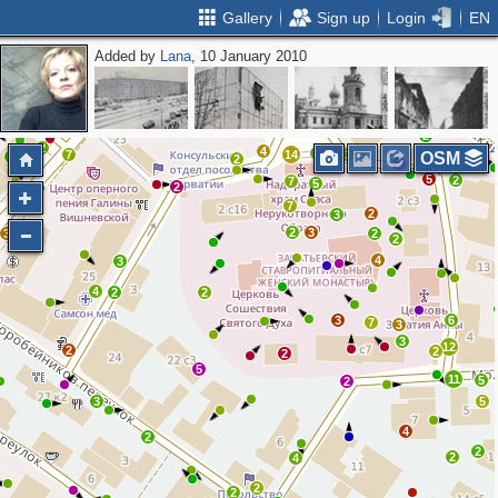
Gallery
Sign up
Login
EN
Added by
Lana
, 10 January 2010
4
6
5
6
2
2
8
4
3
3
3
3
4
3
5
2
2
4
7
7
14
3
OSM
3
2
2
5
2
7
5
2
2
7
3
2
3
2
3
3
2
2
4
3
4
2
2
3
6
7
3
3
12
2
2
2
5
11
5
2
3
5
4
2
2
2
4
2
2