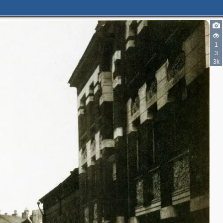
1
3
3k
2
5
2
3
3
4