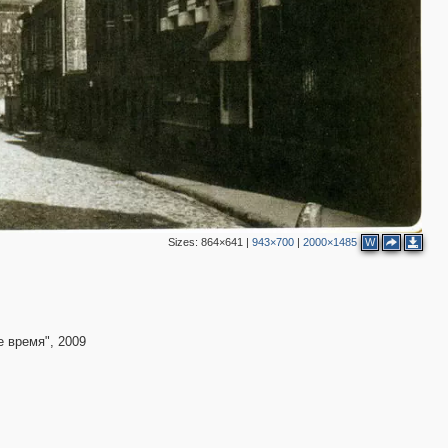
Sizes:
864×641
|
943×700
|
2000×1485
W
3
е время", 2009