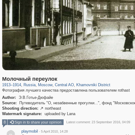
319,779
1,406,195
159,978
8,286
29,243
5,916
19,394
722
Молочный переулок
1913
–
1914
,
Russia
,
Moscow
,
Central AO
,
Khamovniki District
Фотография лучшего качества предоставлена пользователем rothast
Author:
Э.В.Готье-Дюфайе
Source:
Путеводитель "О, незабвенные прогулки...", фонд "Московско
Shooting direction:
northeast

Watermark signature:
uploaded by Lana
8
Sign in to share your opinion
Latest comment: 23 September 2016, 04:09
playmobil
·
5 April 2010, 14:28