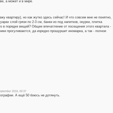
е, а может и в мире.
ажу квартиру), но как жутко здесь сейчас! И что совсем мне не понятно,
арах слой грязи по 2-3 см, банки из под напитков, окурки, плитка
о в порядке вещей? Общее впечатление от посещения этого квартала -
ники прогуливаются, да изредко прошуршит иномарка, а так - полное
eptember 2016, 00:37
ографии. А ещё 50 боюсь не дотянуть.