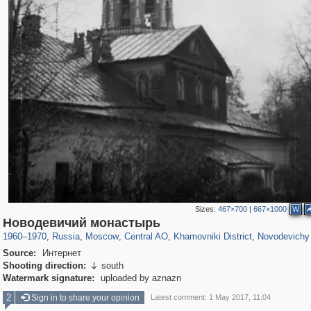
Sizes:
467×700
|
667×1000
W
319,968
1,407,780
160,055
8,295
29,263
5,920
19,395
722
864
71
Новодевичий монастырь
1960
–
1970
,
Russia
,
Moscow
,
Central AO
,
Khamovniki District
,
Novodevichy
Source:
Интернет
Shooting direction:
south

Watermark signature:
uploaded by aznazn
2
Sign in to share your opinion
Latest comment: 1 May 2017, 11:04