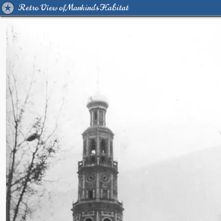
Retro View of Mankind's Habitat