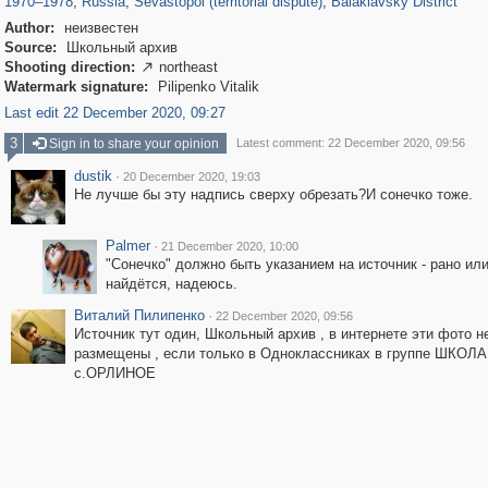
1970
–
1978
,
Russia
,
Sevastopol (territorial dispute)
,
Balaklavsky District
Author:
неизвестен
Source:
Школьный архив
Shooting direction:
northeast

Watermark signature:
Pilipenko Vitalik
Last edit 22 December 2020, 09:27
3
Sign in to share your opinion
Latest comment: 22 December 2020, 09:56
dustik
·
20 December 2020, 19:03
Не лучше бы эту надпись сверху обрезать?И сонечко тоже.
Palmer
·
21 December 2020, 10:00
"Сонечко" должно быть указанием на источник - рано ил
найдётся, надеюсь.
Виталий Пилипенко
·
22 December 2020, 09:56
Источник тут один, Школьный архив , в интернете эти фото н
размещены , если только в Одноклассниках в группе ШКОЛА
с.ОРЛИНОЕ