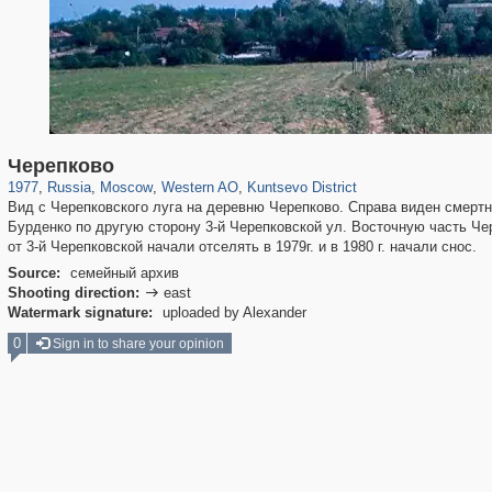
319,716
1,405,991
8,286
27,128
29,243
310
1,667
12
Черепково
1977
,
Russia
,
Moscow
,
Western AO
,
Kuntsevo District
Вид с Черепковского луга на деревню Черепково. Справа виден смертн
Бурденко по другую сторону 3-й Черепковской ул. Восточную часть Чер
от 3-й Черепковской начали отселять в 1979г. и в 1980 г. начали снос.
Source:
семейный архив
Shooting direction:
east

Watermark signature:
uploaded by Alexander
0
Sign in to share your opinion