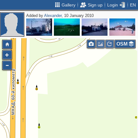
Gallery
Sign up
Login
EN
Added by
Alexander
, 10 January 2010
2
OSM