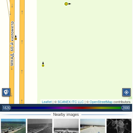
Leaflet
| ©
SCANEX ITC LLC
| ©
OpenStreetMap
contributors
1826
2000
Nearby images