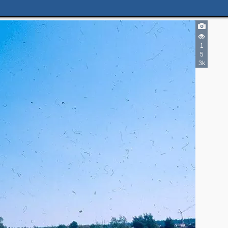
1
5
3k