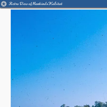
Retro View of Mankind's Habitat