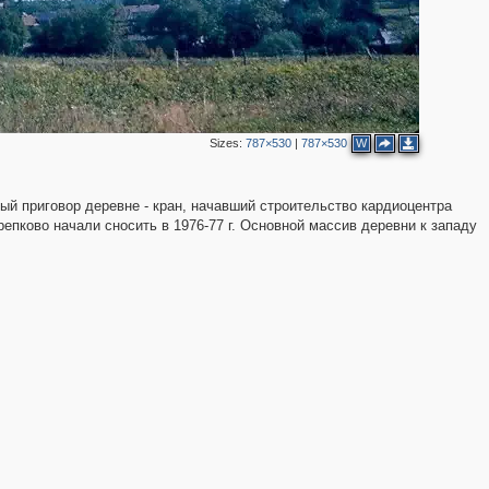
Sizes:
787×530
|
787×530
W
ый приговор деревне - кран, начавший строительство кардиоцентра
епково начали сносить в 1976-77 г. Основной массив деревни к западу