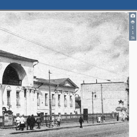
1
1
3k
6
2
2
4
2
2