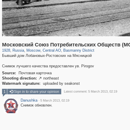
319,716
1,405,779
159,930
8,286
29,243
5,916
13,198
520
Московский Союз Потребительских Обществ (М
1928
,
Russia
,
Moscow
,
Central AO
,
Basmanny District
Бывший дом Лобановых-Ростовских на Мясницкой
Снимок лучшего качества предоставлен ув. Pirogov
Source:
Почтовая карточка
Shooting direction:
northeast

Watermark signature:
uploaded by seakonst
1
Sign in to share your opinion
Latest comment: 5 March 2013, 02:19
Danushka
·
5 March 2013, 02:19
Снимок обновлен.