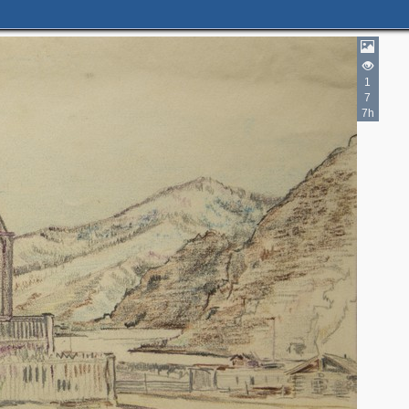
1
7
7h