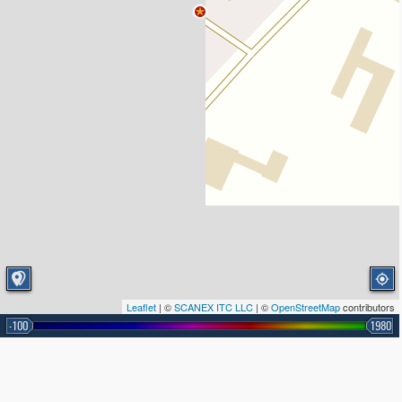
Leaflet
| ©
SCANEX ITC LLC
| ©
OpenStreetMap
contributors
-100
1980