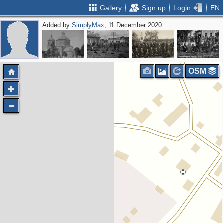
Gallery
Sign up
Login
EN
Added by
SimplyMax
, 11 December 2020
OSM