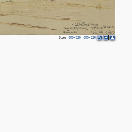
Sizes:
800×526
|
800×526
W