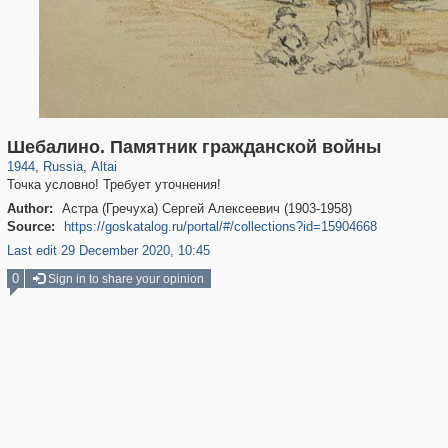
754
1,406,857
5
29,243
Шебалино. Памятник гражданской войны
1944
,
Russia
,
Altai
Точка условно! Требует уточнения!
Author:
Астра (Гречуха) Сергей Алексеевич (1903-1958)
Source:
https://goskatalog.ru/portal/#/collections?id=15904668
Last edit 29 December 2020, 10:45
0
Sign in to share your opinion