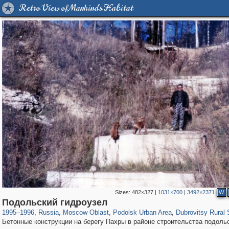
Retro View of Mankind's Habitat
Sizes:
482×327
|
1031×700
|
3492×2371
W
96,182
1,405,939
1,691
29,243
3,198
33
793
22
Подольский гидроузел
1995
–
1996
,
Russia
,
Moscow Oblast
,
Podolsk Urban Area
,
Dubrovitsy Rural 
Бетонные конструкции на берегу Пахры в районе строительства подоль