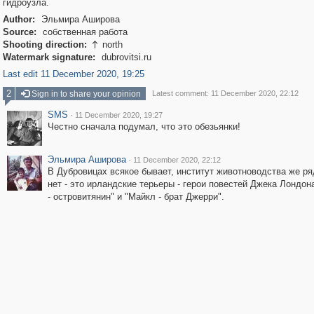
гидроузла.
Author:
Эльмира Аширова
Source:
собственная работа
Shooting direction:
north

Watermark signature:
dubrovitsi.ru
Last edit 11 December 2020, 19:25
2
Sign in to share your opinion
Latest comment: 11 December 2020, 22:12
SMS
·
11 December 2020, 19:27
Честно сначала подумал, что это обезьянки!
Эльмира Аширова
·
11 December 2020, 22:12
В Дубровицах всякое бывает, институт животноводства же ря
нет - это ирландские терьеры - герои повестей Джека Лондон
- островитянин" и "Майкл - брат Джерри".