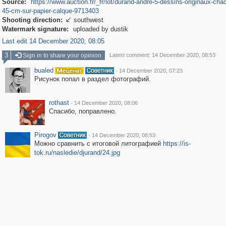
Source:
https://www.auction.fr/_fr/lot/durand-andre-5-dessins-originaux-cha
45-cm-sur-papier-calque-9713403
Shooting direction:
southwest

Watermark signature:
uploaded by dustik
Last edit 14 December 2020, 08:05
3
Sign in to share your opinion
Latest comment: 14 December 2020, 08:53
bualed
·
14 December 2020, 07:23
Рисунок попал в раздел фотографий.
rothast
·
14 December 2020, 08:06
Спасибо, поправлено.
Pirogov
·
14 December 2020, 08:53
Можно сравнить с итоговой литографией
https://is-
tok.ru/nasledie/djurand/24.jpg