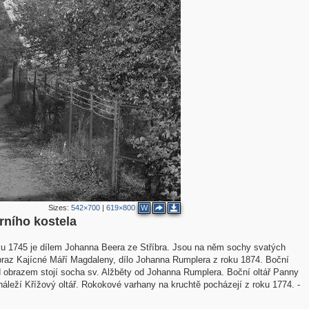
Sizes:
542×700
|
619×800
W
rního kostela
oku 1745 je dílem Johanna Beera ze Stříbra. Jsou na něm sochy svatých
obraz Kajícné Máří Magdaleny, dílo Johanna Rumplera z roku 1874. Boční
d obrazem stojí socha sv. Alžběty od Johanna Rumplera. Boční oltář Panny
leží Křížový oltář. Rokokové varhany na kruchtě pocházejí z roku 1774. -