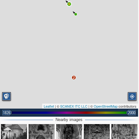
2
Leaflet
| ©
SCANEX ITC LLC
| ©
OpenStreetMap
contributors
1826
2000
Nearby images
3