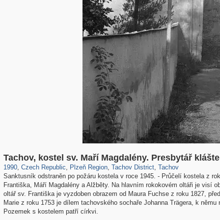
40,138
2,294
387
6
417
1
101
1
Tachov, kostel sv. Maří Magdalény. Рresbytář klášte
1990
,
Czech Republic
,
Plzeň Region
,
Tachov District
,
Tachov
Sanktusník odstraněn po požáru kostela v roce 1945. - Průčelí kostela z r
Františka, Máří Magdalény a Alžběty. Na hlavním rokokovém oltáři je visí 
oltář sv. Františka je vyzdoben obrazem od Maura Fuchse z roku 1827, pře
Marie z roku 1753 je dílem tachovského sochaře Johanna Trägera, k němu ná
Pozemek s kostelem patří církvi.