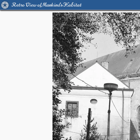
Retro View of Mankind's Habitat