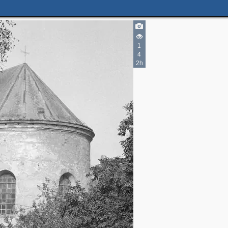
1
4
3
2h
2