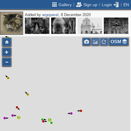
Gallery
Sign up
Login
EN
Added by
argopavel
, 8 December 2020
3
2
OSM
3
5