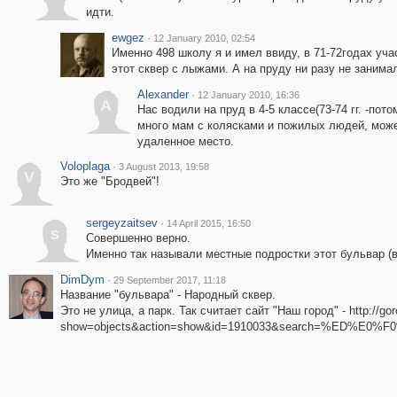
идти.
ewgez
·
12 January 2010, 02:54
Именно 498 школу я и имел ввиду, в 71-72годах уча
этот сквер с лыжами. А на пруду ни разу не занима
Alexander
·
12 January 2010, 16:36
A
Нас водили на пруд в 4-5 классе(73-74 гг. -по
много мам с колясками и пожилых людей, мож
удаленное место.
Voloplaga
·
3 August 2013, 19:58
V
Это же "Бродвей"!
sergeyzaitsev
·
14 April 2015, 16:50
s
Совершенно верно.
Именно так называли местные подростки этот бульвар (в
DimDym
·
29 September 2017, 11:18
Название "бульвара" - Народный сквер.
Это не улица, а парк. Так считает сайт "Наш город" - http://go
show=objects&action=show&id=1910033&search=%ED%