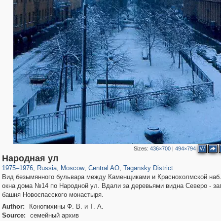
Sizes:
436×700
|
494×794
W
319,882
1,407,347
160,021
8,286
29,248
5,916
10,740
402
Народная ул
1975
–
1976
,
Russia
,
Moscow
,
Central AO
,
Tagansky District
Вид безымянного бульвара между Каменщиками и Краснохолмской наб.
окна дома №14 по Народной ул. Вдали за деревьями видна Северо - за
башня Новоспасского монастыря.
Author:
Конопихины Ф. В. и Т. А.
Source:
семейный архив