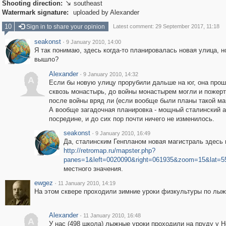
Shooting direction:
southeast

Watermark signature:
uploaded by Alexander
10
Sign in to share your opinion
Latest comment: 29 September 2017, 11:18
seakonst
·
9 January 2010, 14:00
Я так понимаю, здесь когда-то планировалась новая улица, н
вышло?
Alexander
·
9 January 2010, 14:32
A
Если бы новую улицу прорубили дальше на юг, она прош
сквозь монастырь, до войны монастырем могли и пожерт
после войны вряд ли (если вообще были планы такой ма
А вообще загадочная планировка - мощный сталинский а
посредине, и до сих пор почти ничего не изменилось.
seakonst
·
9 January 2010, 16:49
Да, сталинским Генпланом новая магистраль здесь
http://retromap.ru/mapster.php?
panes=1&left=0020090&right=061935&zoom=15&lat=5
местного значения.
ewgez
·
11 January 2010, 14:19
На этом сквере проходили зимние уроки физкультуры по лыж
Alexander
·
11 January 2010, 16:48
A
У нас (498 школа) лыжные уроки проходили на пруду у 