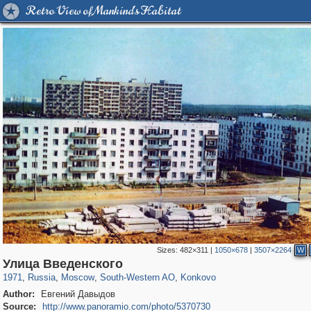
Retro View of Mankind's Habitat
Sizes:
482×311
|
1050×678
|
3507×2264
W
319,878
1,407,269
8,286
12,414
29,248
76
857
1
Улица Введенского
1971
,
Russia
,
Moscow
,
South-Western AO
,
Konkovo
Author:
Евгений Давыдов
Source:
http://www.panoramio.com/photo/5370730