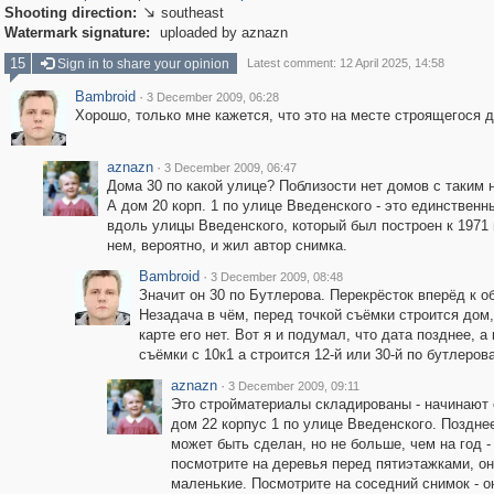
Shooting direction:
southeast

Watermark signature:
uploaded by aznazn
15
Sign in to share your opinion
Latest comment: 12 April 2025, 14:58
Bambroid
·
3 December 2009, 06:28
Хорошо, только мне кажется, что это на месте строящегося д
aznazn
·
3 December 2009, 06:47
Дома 30 по какой улице? Поблизости нет домов с таким 
А дом 20 корп. 1 по улице Введенского - это единственн
вдоль улицы Введенского, который был построен к 1971 
нем, вероятно, и жил автор снимка.
Bambroid
·
3 December 2009, 08:48
Значит он 30 по Бутлерова. Перекрёсток вперёд к о
Незадача в чём, перед точкой съёмки строится дом,
карте его нет. Вот я и подумал, что дата позднее, а
съёмки с 10к1 а строится 12-й или 30-й по бутлерова
aznazn
·
3 December 2009, 09:11
Это стройматериалы складированы - начинают 
дом 22 корпус 1 по улице Введенского. Поздне
может быть сделан, но не больше, чем на год -
посмотрите на деревья перед пятиэтажками, о
маленькие. Посмотрите на соседний снимок - о