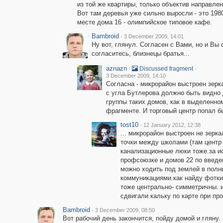
из той же квартиры, только объектив направлен
Вот там деревья уже сильно выросли - это 1980
месте дома 16 - олимпийское типовое кафе.
Bambroid
·
3 December 2009, 14:01
Ну вот, глянул. Согласен с Вами, но и Вы 
согласитесь, близнецы братья...
aznazn
·
·
Discussed fragment
3 December 2009, 14:10
Согласна - микрорайон выстроен зерк
с угла Бутлерова должно быть видно
группы таких домов, как в выделенно
фрагменте. И торговый центр попал б
tost10
·
12 January 2012, 12:38
... микрорайон выстроен не зерк
точки между школами (там центр
канализационные люки тоже.за и
профсоюзке и домов 22 по введен
можно ходить под землей в полн
коммуникациями.как найду фотки 
тоже центрально- симметричны. и
сдвигали кальку по карте при пр
Bambroid
·
3 December 2009, 08:50
Вот рабочий день закончится, пойду домой и гляну