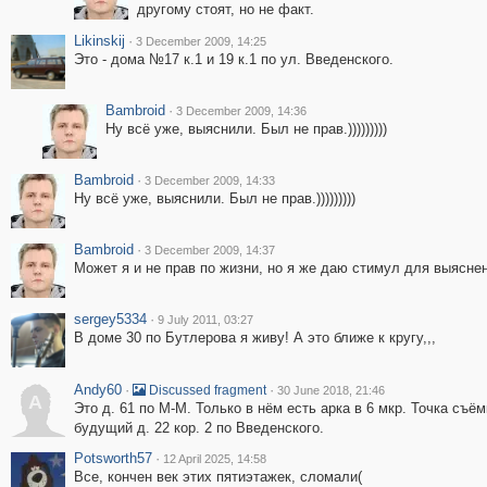
другому стоят, но не факт.
Likinskij
·
3 December 2009, 14:25
Это - дома №17 к.1 и 19 к.1 по ул. Введенского.
Bambroid
·
3 December 2009, 14:36
Ну всё уже, выяснили. Был не прав.)))))))))
Bambroid
·
3 December 2009, 14:33
Ну всё уже, выяснили. Был не прав.)))))))))
Bambroid
·
3 December 2009, 14:37
Может я и не прав по жизни, но я же даю стимул для выяснения истины))
sergey5334
·
9 July 2011, 03:27
В доме 30 по Бутлерова я живу! А это ближе к кругу,,,
Andy60
·
·
Discussed fragment
30 June 2018, 21:46
A
Это д. 61 по М-М. Только в нём есть арка в 6 мкр. Точка съём
будущий д. 22 кор. 2 по Введенского.
Potsworth57
·
12 April 2025, 14:58
Все, кончен век этих пятиэтажек, сломали(