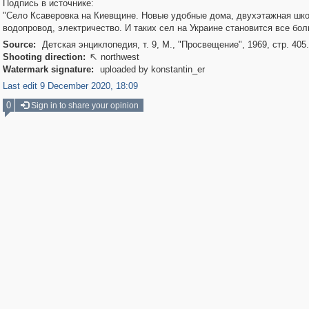
Подпись в источнике:
"Село Ксаверовка на Киевщине. Новые удобные дома, двухэтажная шко
водопровод, электричество. И таких сел на Украине становится все бол
Source:
Детская энциклопедия, т. 9, М., "Просвещение", 1969, стр. 405.
Shooting direction:
northwest

Watermark signature:
uploaded by konstantin_er
Last edit 9 December 2020, 18:09
0
Sign in to share your opinion