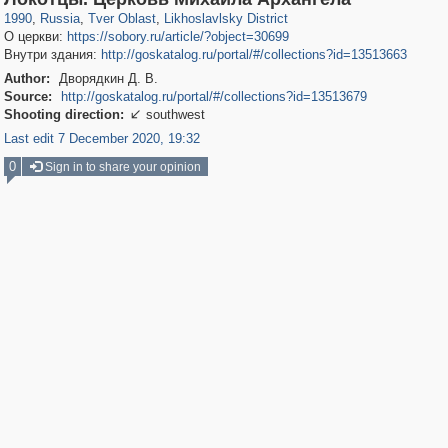
1990
,
Russia
,
Tver Oblast
,
Likhoslavlsky District
О церкви:
https://sobory.ru/article/?object=30699
Внутри здания:
http://goskatalog.ru/portal/#/collections?id=13513663
Author:
Дворядкин Д. В.
Source:
http://goskatalog.ru/portal/#/collections?id=13513679
Shooting direction:
southwest

Last edit 7 December 2020, 19:32
0
Sign in to share your opinion