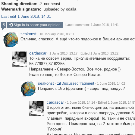
Shooting direction:
northeast

Watermark signature:
uploaded by odalla
Last edit 1 June 2018, 14:01
8
Sign in to share your opinion
Latest comment: 1 June 2018, 14:41
seakonst
·
10 January 2010, 03:31
Отлично, спасибо! А ещё что-то подобное в Вашем архиве ес
cardascar
·
·
1 June 2018, 13:17
Edited 1 June 2018, 13:22
Точка не совсем верна. Приблизительные координаты:
55.779877,37.62355
Направление - Северо-Восток. Все мое, родное ))
Если точнее, то Восток-Северо-Восток.
seakonst
·
·
Discussed fragment
1 June 2018, 14:02
Поправил. Это (фрагмент) - задел под пандус?
cardascar
·
·
1 June 2018, 14:14
Edited 1 June 2018, 14:5
Второй этаж, ныне бизнесцентра, на цокольной
пристройке, которая в свою очередь, должна б
главным, парадным входом! Но, таки и не стала
Угол здесь. Примерно там, на 2_м этаже был р
"Глория"
Ах! возможно, Вы имели ввиду верхний пандус!