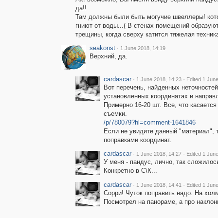
да!!
Там должны были быть могучие швеллеры! кот
гниют от воды...( В стенах помещений образую
трещины, когда сверху катится тяжелая техник
seakonst
·
1 June 2018, 14:19
Верхний, да.
cardascar
·
·
1 June 2018, 14:23
Edited 1 Jun
Вот перечень, найденных неточностей
установленных координатах и направ
Примерно 16-20 шт. Все, что касается 
съемки.
/p/780079?hl=comment-1641846
Если не увидите данный "материал", 
поправками координат.
cardascar
·
·
1 June 2018, 14:27
Edited 1 Jun
У меня - пандус, лично, так сложилос
Конкретно в С\К...
cardascar
·
·
1 June 2018, 14:41
Edited 1 Jun
Сорри! Чуток поправить надо. На холм
Посмотрел на панораме, а про наклонн