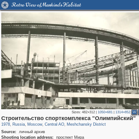
Retro View of Mankind's Habitat
Sizes:
482×312
|
1050×681
|
1314×852
W
319,864
1,406,840
160,012
8,286
29,243
5,916
10,185
264
Строительство спорткомплекса "Олимпийский"
1978
,
Russia
,
Moscow
,
Central AO
,
Meshchansky District
Source:
личный архив
Shooting location address:
проспект Мира