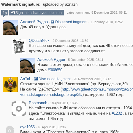
Watermark signature:
uploaded by aznazn
15
Sign in to share your opinion
Latest comment: 5 December 2025, 08:11
Алексей Рудов
·
·
Discussed fragment
1 January 2010, 15:52
Дом 49 по ул. Удальцова.
QDeathNick
·
2 December 2025, 13:59
Вы наверное имели ввиду 53 дом, так как 49 стоит совсе
другому и у него нет углового соединения.
Алексей Рудов
·
5 December 2025, 08:11
Я жил в этом доме, пока его не снесли.Вот ближе е
дома
#308650
AnTaL
·
·
Discussed fragment
20 November 2010, 13:12
Строится здание ЦНИИ "Злектроника" (пр. Вернадского,39)
На сайте ГдеЭтотДом (
http://www.gdeetotdom.ru/moscow/zao/pr
vernadskogo/vernadskogo-prosp/39/
) датируется 1962 год...
Photosnob
·
18 April 2011, 18:45
На сайте самого НИИ дата образования института - 1964
здесь "Электроника" выглядит иначе, чем на
#1232
,а та
вычислен 1965 год.
oye1956
·
18 April 2011, 07:36
o
Виден вход м."Проспект Вернадского", т.е. дата 1963г.