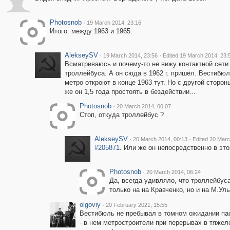
Photosnob
·
19 March 2014, 23:16
Итого: между 1963 и 1965.
AlekseySV
·
·
19 March 2014, 23:56
Edited 19 March 2014, 23:
Всматриваюсь и почему-то не вижу контактной сети
троллейбуса. А он сюда в 1962 г. пришёл. Вестибюл
метро откроют в конце 1963 тут. Но с другой сторон
же он 1,5 года простоять в бездействии...
Photosnob
·
20 March 2014, 00:07
Стоп, откуда троллейбус ?
AlekseySV
·
·
20 March 2014, 00:13
Edited 20 Marc
#205871
. Или же он непосредственно в эт
Photosnob
·
20 March 2014, 06:24
Да, всегда удивляло, что троллейбус
только на на Кравченко, но и на М.Ул
olgoviy
·
20 February 2021, 15:55
Вестибюль не пребывал в томном ожидании п
- в нем метростроители при перерывах в тяже