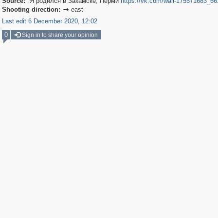
Source:
Я родился в Закамске, Перми
https://vk.com/wall-175571683_66
Shooting direction:
east

Last edit 6 December 2020, 12:02
0
Sign in to share your opinion