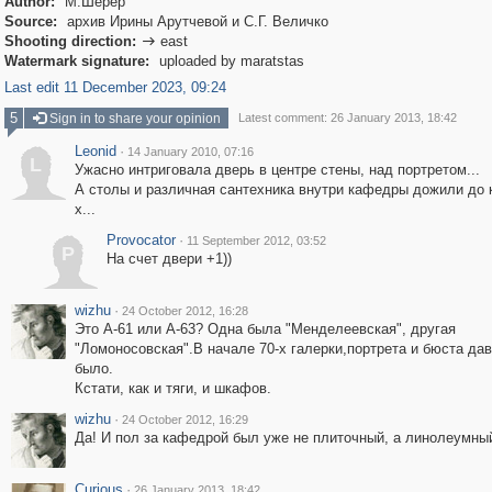
Author:
М.Шерер
Source:
архив Ирины Арутчевой и С.Г. Величко
Shooting direction:
east

Watermark signature:
uploaded by maratstas
Last edit 11 December 2023, 09:24
5
Sign in to share your opinion
Latest comment: 26 January 2013, 18:42
Leonid
·
14 January 2010, 07:16
L
Ужасно интриговала дверь в центре стены, над портретом...
А столы и различная сантехника внутри кафедры дожили до к
х...
Provocator
·
11 September 2012, 03:52
P
На счет двери +1))
wizhu
·
24 October 2012, 16:28
Это А-61 или А-63? Одна была "Менделеевская", другая
"Ломоносовская".В начале 70-х галерки,портрета и бюста дав
было.
Кстати, как и тяги, и шкафов.
wizhu
·
24 October 2012, 16:29
Да! И пол за кафедрой был уже не плиточный, а линолеумны
Curious
·
26 January 2013, 18:42