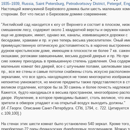
1935
–
1939
,
Russia
,
Saint Petersburg
,
Petrodvortsovy District
,
Petergof
,
Eng
Настоящей жемчужиной Берёзового домика были шесть маленьких комн
сторонам. Вот что писал о Березовом домике современник:
"Английский сад находится к югу от Верхнего и состоит в плоском, низк
смешанном лесу, содержит около 1 квадратной версты и окружен кана
еще не довершен, имеет, однако же, каналы, извивающиеся дорожки с
беседками, храмами и пр. и уже теперь весьма увеселителен. Оный им
преимущественную оптическую достопамятность в нарочно выстроенно
дурном крестьянском доме, имеющем в плоскости не более 7 кв. сажен
окошками, рогожами завешенными, весьма дурной дверью и пр. Но при 
сию хижину приходишь в превышенную степень удивления. Она содерж
маленьких комнат без дверей, все с штучными полами, шелковыми зан
пр., все же стены и самые потолки снабжены столь искусно расположе
зеркалами, что все здесь находящееся не токмо многократно изображае
непонятно умножается, но многие предметы также представляются в с
великом отдалении, которое бы за 30 сажень и более почесть надлежал
Кажется, будто находишься в весьма пространном, многообразно расп
дворе. Изумление, в которое приводимы бывают, столь великое, что ин
зрители в обморок упадают и на открытый воздух выходить должны."
(И.-Г.Георги. Описание Санкт-Петербурга. СПб, 1794, с. 722. Цитируется 
с.109,100].)
На стенах этих шести комнат было установлено 540 зеркал. Кроме того
приобретено 22 пары французских фарфоровых подсвечников. Можно т