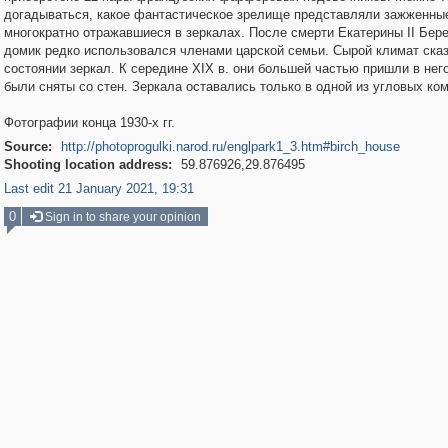
догадываться, какое фантастическое зрелище представляли зажженные
многократно отражавшиеся в зеркалах. После смерти Екатерины II Бер
домик редко использовался членами царской семьи. Сырой климат ска
состоянии зеркал. К середине XIX в. они большей частью пришли в нег
были сняты со стен. Зеркала оставались только в одной из угловых ком
Фотографии конца 1930-х гг.
Source:
http://photoprogulki.narod.ru/englpark1_3.htm#birch_house
Shooting location address:
59.876926,29.876495
Last edit 21 January 2021, 19:31
0
Sign in to share your opinion