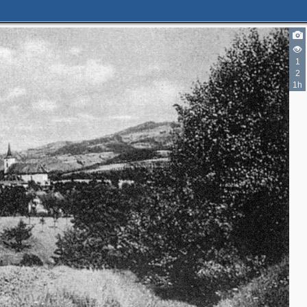
1
2
1h
5