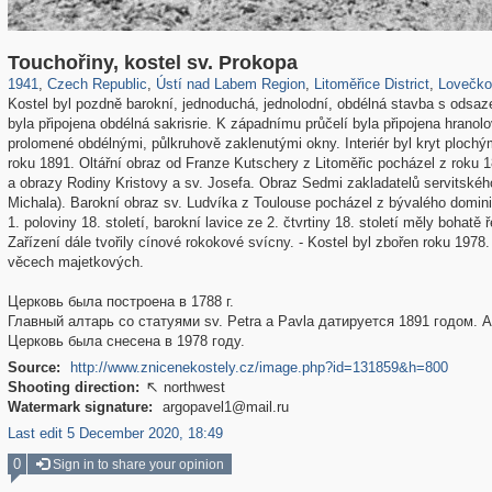
40,138
387
4,045
15
662
5
Touchořiny, kostel sv. Prokopa
1941
,
Czech Republic
,
Ústí nad Labem Region
,
Litoměřice District
,
Lovečkov
Kostel byl pozdně barokní, jednoduchá, jednolodní, obdélná stavba s odsa
byla připojena obdélná sakrisrie. K západnímu průčelí byla připojena hrano
prolomené obdélnými, půlkruhově zaklenutými okny. Interiér byl kryt ploch
roku 1891. Oltářní obraz od Franze Kutschery z Litoměřic pocházel z roku 1
a obrazy Rodiny Kristovy a sv. Josefa. Obraz Sedmi zakladatelů servitskéh
Michala). Barokní obraz sv. Ludvíka z Toulouse pocházel z bývalého domin
1. poloviny 18. století, barokní lavice ze 2. čtvrtiny 18. století měly bohat
Zařízení dále tvořily cínové rokokové svícny. - Kostel byl zbořen roku 1978
věcech majetkových.
Церковь была построена в 1788 г.
Главный алтарь со статуями sv. Petra a Pavla датируется 1891 годом. А
Церковь была снесена в 1978 году.
Source:
http://www.znicenekostely.cz/image.php?id=131859&h=800
Shooting direction:
northwest

Watermark signature:
argopavel1@mail.ru
Last edit 5 December 2020, 18:49
0
Sign in to share your opinion