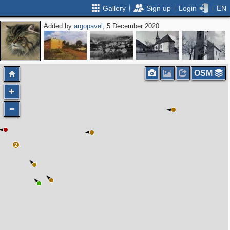
Gallery
Sign up
Login
EN
Added by
argopavel
, 5 December 2020
OSM
2