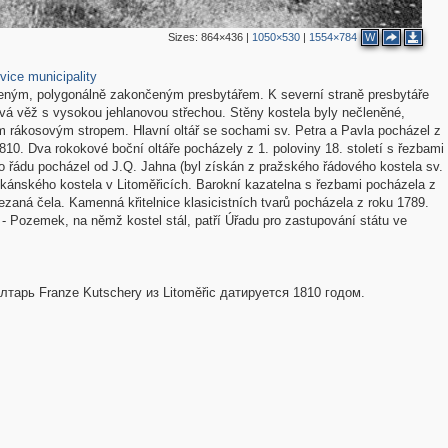
Sizes:
864×436
|
1050×530
|
1554×784
W
69
ice municipality
zeným, polygonálně zakončeným presbytářem. K severní straně presbytáře
lová věž s vysokou jehlanovou střechou. Stěny kostela byly nečleněné,
ým rákosovým stropem. Hlavní oltář se sochami sv. Petra a Pavla pocházel z
810. Dva rokokové boční oltáře pocházely z 1. poloviny 18. století s řezbami
o řádu pocházel od J.Q. Jahna (byl získán z pražského řádového kostela sv.
ikánského kostela v Litoměřicích. Barokní kazatelna s řezbami pocházela z
ě řezaná čela. Kamenná křitelnice klasicistních tvarů pocházela z roku 1789.
. - Pozemek, na němž kostel stál, patří Úřadu pro zastupování státu ve
лтарь Franze Kutschery из Litoměřic датируется 1810 годом.