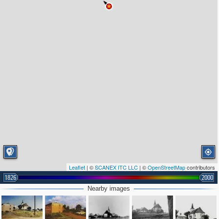
Leaflet
| ©
SCANEX ITC LLC
| ©
OpenStreetMap
contributors
1826
2000
Nearby images