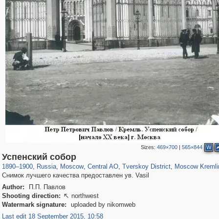
Sizes:
469×700
|
565×844
W
319,864
1,406,672
160,010
8,286
29,243
5,916
53,052
2,283
5,821
536
Успенский собор
1890
–
1900
,
Russia
,
Moscow
,
Central AO
,
Tverskoy District
,
Moscow Kremli
Снимок лучшего качества предоставлен ув. Vasil
Author:
П.П. Павлов
Shooting direction:
northwest

Watermark signature:
uploaded by nikomweb
Last edit 18 September 2015, 10:58