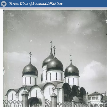
Retro View of Mankind's Habitat