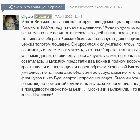
1
Sign in to share your opinion
Latest comment: 7 April 2012, 11:45
Olgara
·
7 April 2012, 11:45
Марта Вильмот, англичанка, которую неведомая цель принес
Россию в 1807-м году, писала в дневнике: "Ходят слухи, кот
решительно все верят, что несколько дней назад, ночью, сто
Большого ссобора в Кремле был сильно напуган доносящимс
церкви топотом лошадей. Он бросился к служителю, чтобы по
на помощь и вместе посмотреть, что там.Сторож стал открыв
ключами двери, но они вдруг распахнулись сами, церковь вн
осветилась, и мужичку предстали два воина в полном воору
крестящиеся и кланяющиеся перед образом Казанской Богома
умчались, но на прощание объявили во всеуслышание, что н
французов и что Буонапарте непременно падет. Было ли это ш
понимаю, но церковный служитель и стражник поклялись под
в правдивости своих показаний..." Москвичи заключили, что 
князь Пожарский.