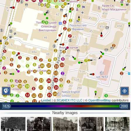
2
5
6
13
2
4
16
2
4
3
2
2
2
6
9
2
3
2
2
2
2
2
5
3
3
3
5
3
3
6
8
5
2
7
7
5
6
13
17
6
20
3
15
2
4
20
3
3
6
13
2
2
3
8
15
3
13
3
24
5
6
2
3
2
10
19
17
15
8
8
14
2
12
21
2
2
12
10
9
Leaflet
| ©
SCANEX ITC LLC
| ©
OpenStreetMap
contributors
2
2
12
3
5
21
26
2
8
3
3
2
1826
2000
3
8
8
6
18
24
4
3
Nearby images
16
19
4
2
78
13
2
4
4
16