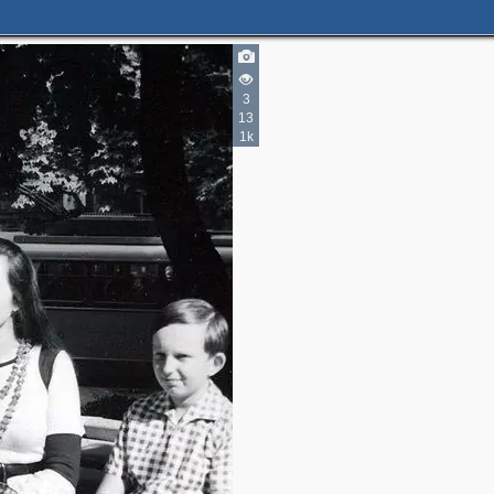
2
3
13
1k
4
6
5
2