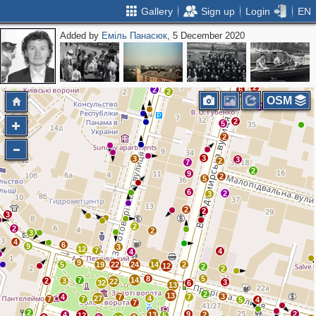
Gallery
Sign up
Login
EN
Added by
Еміль Панасюк
, 5 December 2020
2
2
6
4
3
2
2
6
2
OSM
2
2
2
5
2
3
3
3
2
7
2
9
2
5
6
2
3
2
2
3
2
2
2
3
4
6
9
3
12
7
4
4
9
5
19
22
24
14
2
12
2
2
8
5
7
14
2
3
22
3
32
6
13
2
13
3
4
7
7
27
4
7
7
5
4
7
2
9
2
4
13
2
12
5