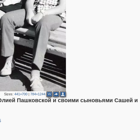
2
2
2
Sizes:
441×700
|
784×1244
W
2
Юлией Пашковской и своими сыновьями Сашей и
3
7
5
4
6