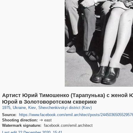
Артист Юрий Тимошенко (Тарапунька) с женой 
61,110
135,337
1,609
2,358
22,486
663
Юрой в Золотоворотском скверике
1975
,
Ukraine
,
Kiev
,
Shevchenkivskyi district (Kiev)
Source:
https://www.facebook.com/emil.architect/posts/244503650552957
Shooting direction:
east

Watermark signature:
facebook.com/emil.architect
Last edit 22 December 2020, 15:41