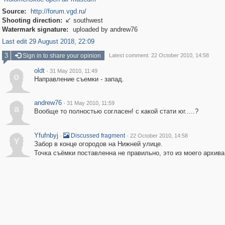
Source:
http://forum.vgd.ru/
Shooting direction:
southwest

Watermark signature:
uploaded by andrew76
Last edit 29 August 2018, 22:09
3
Sign in to share your opinion
Latest comment: 22 October 2010, 14:58
oldt
·
31 May 2010, 11:49
o
Направление съемки - запад.
andrew76
·
31 May 2010, 11:59
a
Вообще то полностью согласен! с какой стати юг.....?
Yfufnbyj
·
·
Discussed fragment
22 October 2010, 14:58
Y
Забор в конце огородов на Нижней улице.
Точка съёмки поставленна не правильно, это из моего архива