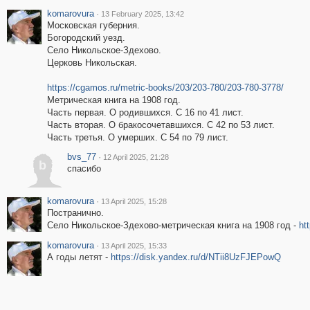
komarovura
·
13 February 2025, 13:42
Московская губерния.
Богородский уезд.
Село Никольское-Здехово.
Церковь Никольская.
https://cgamos.ru/metric-books/203/203-780/203-780-3778/
Метрическая книга на 1908 год.
Часть первая. О родившихся. С 16 по 41 лист.
Часть вторая. О бракосочетавшихся. С 42 по 53 лист.
Часть третья. О умерших. С 54 по 79 лист.
bvs_77
·
12 April 2025, 21:28
b
спасибо
komarovura
·
13 April 2025, 15:28
Постранично.
Село Никольское-Здехово-метрическая книга на 1908 год -
ht
komarovura
·
13 April 2025, 15:33
А годы летят -
https://disk.yandex.ru/d/NTii8UzFJEPowQ