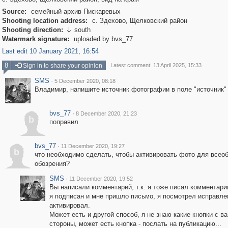
Source:
семейный архив Пискаревых
Shooting location address:
с. Здехово, Щелковский район
Shooting direction:
south

Watermark signature:
uploaded by bvs_77
Last edit 10 January 2021, 16:54
8
Sign in to share your opinion
Latest comment: 13 April 2025, 15:33
SMS
·
5 December 2020, 08:18
Владимир, напишите источник фотографии в поле "источник"
bvs_77
·
8 December 2020, 21:23
b
поправил
bvs_77
·
11 December 2020, 19:27
b
что необходимо сделать, чтобы активировать фото для всео
обозрения?
SMS
·
11 December 2020, 19:52
Вы написали комментарий, т.к. я тоже писал комментарии
я подписан и мне пришло письмо, я посмотрел исправле
активировал.
Может есть и другой способ, я не знаю какие кнопки с в
стороны, может есть кнопка - послать на публикацию...