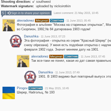
Shooting direction:
southwest

Watermark signature:
uploaded by nicksirotkin
5
Sign in to share your opinion
Latest comment: 21 May 2015, 10:45
alexradonez
·
11 June 2013, 05:45
Фотография в альбоме "Москва на старинных открытках", Мос
во Скорпион, 1992,№ 84 датирована 1903 годом!
Danushka
·
11 June 2013, 07:23
Эта фотография - открытка из серии "Красный Шерер" (
снизу обрезана). У меня есть подобная открытка с надпи
февраля 1902 года. Значит меняем дату на 1901.
alexradonez
·
11 June 2013, 07:45
Так все-таки не понял, какая из дат самая правильн
Danushka
·
11 June 2013, 07:49
1901. В 1903 видимо был повторный выпуск это
Pirogov
·
21 May 2015, 10:45
Шерер, Набгольц, № 193