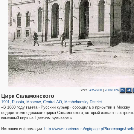
Sizes:
435×700
|
700×1126
W
319,878
1,407,232
160,021
8,286
29,248
5,916
10,193
264
Цирк Саламонского
1901
,
Russia
,
Moscow
,
Central AO
,
Meshchansky District
«В 1880 году газета «Русский курьер» сообщила о прибытии в Москву
содержателя одесского цирка Саламонского, который желает выстроит
каменный цирк на Цветном бульваре.»
Источник информации:
http://www.ruscircus.ru/cgi/page.pl?func=page&sel