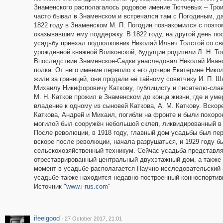
Знаменского располагалось родовое имение Тютчевых – Трои
часто бывал в Знаменском и встречался там с Погодиным, да
1822 году в Знаменском М. П. Погодин познакомился с поэто
оказывавшим ему поддержку. В 1822 году, на другой день по
усадьбу приехал подполковник Николай Ильич Толстой со с
урождённой княжной Волконской, будущие родители Л. Н. То
Впоследствии Знаменское-Садки унаследовал Николай Иванов
полка. От него имение перешло к его дочери Екатерине Нико
жили за границей, они продали её тайному советчику И. П. Ш
Михаилу Никифоровичу Каткову, публицисту и писателю-слав
М. Н. Катков прожил в Знаменском до конца жизни, где и ум
владение к одному из сыновей Каткова, А. М. Каткову. Вско
Каткова, Андрей и Михаил, погибли на фронте и были похоро
могилой был сооружён небольшой склеп, ликвидированный в 
После революции, в 1918 году, главный дом усадьбы был пер
вскоре после революции, начала разрушаться, и 1929 году б
сельскохозяйственный техникум. Сейчас усадьба представляе
отреставрированный центральный двухэтажный дом, а также 
момент в усадьбе располагается Научно-исследовательский 
усадьбе также находится недавно построенный конноспортив
Источник "
www.i-rus.com"
ifeelgood
·
27 October 2017, 21:01