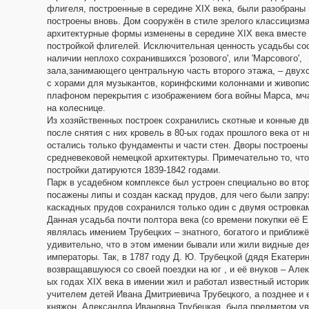
флигеля, построенные в середине XIX века, были разобраны 
построены вновь. Дом сооружён в стиле зрелого классицизма,
архитектурные формы изменены в середине XIX века вместе
постройкой флигелей. Исключительная ценность усадьбы сос
наличии неплохо сохранившихся 'розового', или 'Марсового',
зала,занимающего центральную часть второго этажа, – двух
с хорами для музыкантов, коринфскими колоннами и живопи
плафоном перекрытия с изображением бога войны Марса, мч
на колеснице.
Из хозяйственных построек сохранились скотные и конные дв
после снятия с них кровель в 80-ых годах прошлого века от н
остались только фундаменты и части стен. Дворы построены
средневековой немецкой архитектуры. Примечательно то, что
постройки датируются 1839-1842 годами.
Парк в усадебном комплексе был устроен специально во втор
посажены липы и создан каскад прудов, для чего были запру
каскадных прудов сохранился только один с двумя островка
Данная усадьба почти полтора века (со времени покупки её Е
являлась имением Трубецких – знатного, богатого и приближё
удивительно, что в этом имении бывали или жили видные дея
императоры. Так, в 1787 году Д. Ю. Трубецкой (дядя Екатери
возвращавшуюся со своей поездки на юг , и её внуков – Але
ых годах XIX века в имении жил и работал известный истори
учителем детей Ивана Дмитриевича Трубецкого, а позднее и е
княжон, Александра Ивановна Трубецкая, была предметом ув