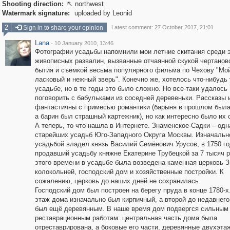
Shooting direction:
northwest

Watermark signature:
uploaded by Leonid
2
Sign in to share your opinion
Latest comment: 27 October 2017, 21:01
Lana
·
10 January 2010, 13:46
Фотографии усадьбы напомнили мои летние скитания среди 
живописных развалин, вызванные отчаянной скукой чертанов
бытия и съемкой весьма популярного фильма по Чехову "Мо
ласковый и нежный зверь". Конечно же, хотелось что-нибудь 
усадьбе, но в те годы это было сложно. Но все-таки удалось
поговорить с бабульками из соседней деревеньки. Рассказы 
фантастичны с примесью романтики (барыня в прошлом была
а барин был страшный картежник), но как интересно было их 
А теперь, то что нашла в Интернете. Знаменское-Садки – одн
старейших усадьб Юго-Западного Округа Москвы. Изначальн
усадьбой владел князь Василий Семёнович Урусов, в 1750 г
продавший усадьбу княжне Екатерине Трубецкой за 7 тысяч р
этого времени в усадьбе была возведена каменная церковь 
колокольней, господский дом и хозяйственные постройки. К
сожалению, церковь до наших дней не сохранилась.
Господский дом был построен на берегу пруда в конце 1780-х
этаж дома изначально был кирпичный, а второй до недавнег
был ещё деревянным. В наше время дом подвергся сильным
реставрационным работам: центральная часть дома была
отреставрирована, а боковые его части, деревянные двухэта