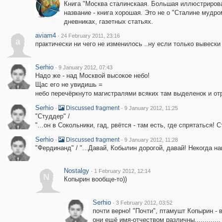
Книга "Москва сталинскаая. Большая иллюстрирован
название - книга хорошая. Это не о "Сталине мудр
дневниках, газетных статьях.
aviam4
·
24 February 2011, 23:16
a
практически ни чего не изменилось ..ну если только вывески а
Serhio
·
9 January 2012, 07:43
Надо же - над Москвой высокое небо!
Щас его не увидишь =
небо перечёркнуто магистралями всяких там выделенок и от
Serhio
·
·
Discussed fragment
9 January 2012, 11:25
"Студдер" /
"...он в Сокольники, гад, рвётся - там есть, где спрятаться! 
Serhio
·
·
Discussed fragment
9 January 2012, 11:28
"Фердинанд" / "...Давай, Кобылин дорогой, давай! Некогда на
Nostalgy
·
1 February 2012, 12:14
N
Копырин вообще-то))
Serhio
·
3 February 2012, 03:52
почти верно! "Почти", птамушт Копырин -
они ещё имя-отчеством различны............