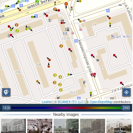
2
2
2
2
2
2
3
4
3
2
2
Leaflet
| ©
SCANEX ITC LLC
| ©
OpenStreetMap
contributors
1826
2000
Nearby images