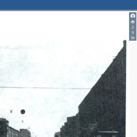
2
9
9k