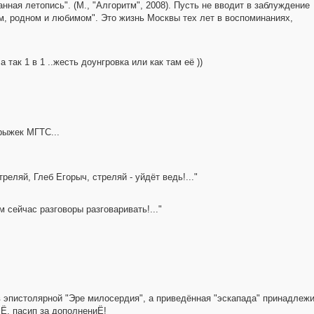
ная летопись". (М., "Алгоритм", 2008). Пусть не вводит в заблуждение
ом, родном и любимом". Это жизнь Москвы тех лет в воспоминаниях,
 так 1 в 1 ..жесть доунгровка или как там её ))
рыжек МГТС...
Стреляй, Глеб Егорыч, стреляй - уйдёт ведь!..."
м сейчас разговоры разговаривать!..."
 в эпистолярной "Эре милосердия", а приведённая "эскапада" принадлеж
. Ё, пасип за дополнениЁ!