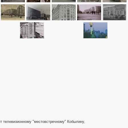
ит телевизионному "местовстречному" Кобылину,