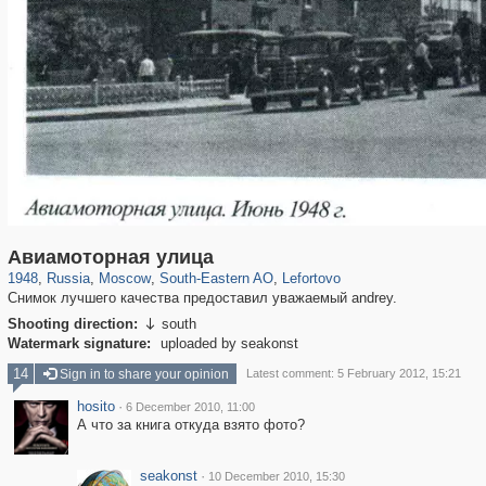
319,878
1,407,212
8,286
11,379
29,248
197
2,931
80
Авиамоторная улица
1948
,
Russia
,
Moscow
,
South-Eastern AO
,
Lefortovo
Снимок лучшего качества предоставил уважаемый andrey.
Shooting direction:
south

Watermark signature:
uploaded by seakonst
14
Sign in to share your opinion
Latest comment: 5 February 2012, 15:21
hosito
·
6 December 2010, 11:00
А что за книга откуда взято фото?
seakonst
·
10 December 2010, 15:30