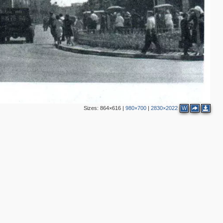
Sizes:
864×616
|
980×700
|
2830×2022
W