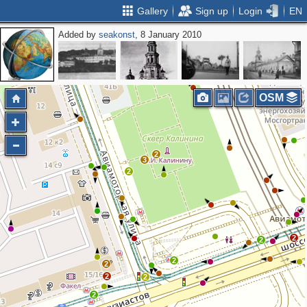
Gallery
Sign up
Login
EN
Added by
seakonst
, 8 January 2010
OSM
2
3
2
2
2
2
2
2
2
2