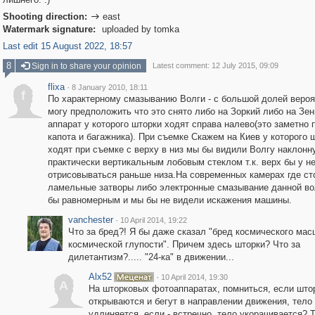
Shooting direction:
east

Watermark signature:
uploaded by tomka
Last edit 15 August 2022, 18:57
8
Sign in to share your opinion
Latest comment: 12 July 2015, 09:09
flixa
·
8 January 2010, 18:11
f
По характерному смазыванию Волги - с большой долей вероя
могу предположить что это снято либо на Зоркий либо на Зени
аппарат у которого шторки ходят справа налево(это заметно 
капота и багажника). При съемке Скажем на Киев у которого 
ходят при съемке с верху в низ мы бы видили Волгу наклонн
практически вертикальным лобовым стеклом т.к. верх бы у н
отрисовываться раньше низа.На современных камерах где ст
ламельные затворы либо электронные смазывание данной во
бы равномерным и мы бы не видели искажения машины.
vanchester
·
10 April 2014, 19:22
Что за бред?! Я бы даже сказал "бред космического мас
космической глупости". Причем здесь шторки? Что за
дилетантизм?..... "24-ка" в движении...
Alx52
·
10 April 2014, 19:30
A
На шторковых фотоаппаратах, помниться, если што
открываются и бегут в направлении движения, тело
удлиняется, если - встречно, тело укорачивается? Т