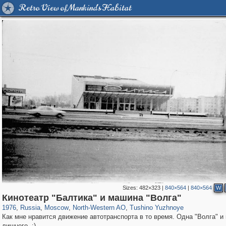
Retro View of Mankind's Habitat
Sizes:
482×323
|
840×564
|
840×564
W
319,882
1,407,351
8,286
8,080
29,248
112
807
10
Кинотеатр "Балтика" и машина "Волга"
1976
,
Russia
,
Moscow
,
North-Western AO
,
Tushino Yuzhnoye
Как мне нравится движение автотранспорта в то время. Одна "Волга" и 
лишнего. :)