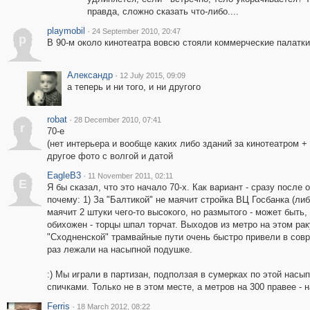
правда, сложно сказать что-либо....
playmobil
·
24 September 2010, 20:47
p
В 90-м около кинотеатра вовсю стояли коммерческие палатки
Александр
·
12 July 2015, 09:09
а теперь и ни того, и ни другого
robat
·
28 December 2010, 07:41
r
70-е
(нет интерьера и вообще каких либо зданий за кинотеатром +
другое фото с волгой и датой
EagleB3
·
11 November 2011, 02:11
E
Я бы сказал, что это начало 70-х. Как вариант - сразу после
почему: 1) За "Балтикой" не маячит стройка ВЦ Госбанка (либ
маячит 2 штуки чего-то высокого, но размытого - может быть
обихожен - торцы шпал торчат. Выходов из метро на этом рак
"Сходненской" трамвайные пути очень быстро привели в совр
раз лежали на насыпной подушке.
:) Мы играли в партизан, подползая в сумерках по этой насы
спичками. Только не в этом месте, а метров на 300 правее - 
Ferris
·
18 March 2012, 08:22