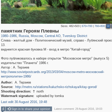
Sizes:
482×503
|
670×700
|
766×800
W
319,861
1,406,837
160,009
8,286
29,243
5,916
53,052
2,283
памятник Героям Плевны
1980
–
1986
,
Russia
,
Moscow
,
Central AO
,
Tverskoy District
Слева - желтый дом - Политехнический музей, справо - Лубянский прое
13.
виднеется красная буковка М - вход в метро "Китай-город"
Фото публиковалось в наборе открыток "Московское метро" (выпуск 5)
издательство "Планета" 1986 г.
Автор : А. Терзиев
http://www.sovietpostcards.org/2013/03/04/moscow-metro-московский-
метрополитен-1986/
Author:
А. Терзиев
Source:
http://metro.ru/stations/kaluzhsko-rizhskaya/kitay-gorod/
Shooting direction:
north

Watermark signature:
uploaded by tomka
Last edit 30 August 2016, 19:48
4
Sign in to share your opinion
Latest comment: 29 August 2016, 19:03