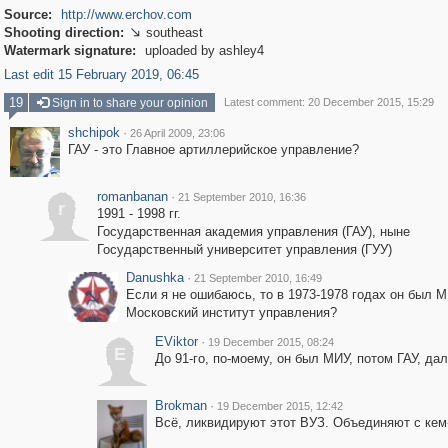
Source:
http://www.erchov.com
Shooting direction:
southeast

Watermark signature:
uploaded by ashley4
Last edit 15 February 2019, 06:45
19
Sign in to share your opinion
Latest comment: 20 December 2015, 15:29
shchipok
·
26 April 2009, 23:06
ГАУ - это Главное артиллерийское управление?
romanbanan
·
21 September 2010, 16:36
r
1991 - 1998 гг.
Государственная академия управления (ГАУ), ныне
Государственный университет управления (ГУУ)
Danushka
·
21 September 2010, 16:49
Если я не ошибаюсь, то в 1973-1978 годах он был М
Московский институт управления?
EViktor
·
19 December 2015, 08:24
E
До 91-го, по-моему, он был МИУ, потом ГАУ, дал
Brokman
·
19 December 2015, 12:42
Всё, ликвидируют этот ВУЗ. Объединяют с кем-