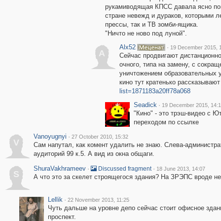
рукамиводящая КПСС давала ясно пон
стране невежд и дураков, которыми л
прессы, так и ТВ зомби-ящика.
"Ничто не ново под луной".
Alx52
·
19 December 2015, 
A
Сейчас продвигают дистанционно
очного, типа на замену, с сокращ
уничтожением образовательных у
кино тут кратенько рассказывают
list=1871183a20ff78a068
Seadick
·
19 December 2015, 14:
"Кино" - это трэш-видео с Ю
переходом по ссылке
Vanoyugnyi
·
27 October 2010, 15:32
V
Сам напутал, как комент удалить не знаю. Слева-администрат
аудиторий 99 к.5. А вид из окна общаги.
ShuraVakhrameev
·
·
Discussed fragment
18 June 2013, 14:07
S
А что это за скелет строящегося здания? На ЗРЭПС вроде не
Lellik
·
22 November 2013, 11:25
Чуть дальше на уровне депо сейчас стоит офисное здан
проспект.