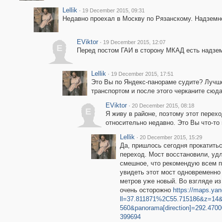
Lellik
·
19 December 2015, 09:31
Недавно проехал в Москву по Рязанскому. Надземно
EViktor
·
19 December 2015, 12:07
E
Перед постом ГАИ в сторону МКАД есть надзе
Lellik
·
19 December 2015, 17:51
Это Вы по Яндекс-панораме судите? Лучш
транспортом и после этого черканите сюд
EViktor
·
20 December 2015, 08:18
E
Я живу в районе, поэтому этот перех
относительно недавно. Это Вы что-то 
Lellik
·
20 December 2015, 15:29
Да, пришлось сегодня прокатитьс
переход. Мост восстановили, удл
смешное, что рекомендую всем п
увидеть этот мост одновременно 
метров уже новый. Во взгляде из 
очень осторожно
https://maps.yan
ll=37.811871%2C55.715186&z=14&
560&panorama[direction]=292.47
399694