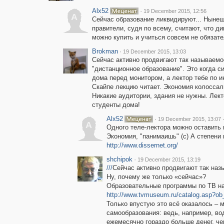
Alx52
·
19 December 2015, 12:56
A
Сейчас образование ликвидируют... Ныне
правители, судя по всему, считают, что д
можно купить и учиться совсем не обязате
Brokman
·
19 December 2015, 13:03
Сейчас активно продвигают так называемо
"дистанционное образование". Это когда с
дома перед монитором, а лектор тебе по и
Скайпе лекцию читает. Экономия колоссал
Никакие аудитории, здания не нужны. Лект
студенты дома!
Alx52
·
19 December 2015, 13:07
A
Одного теле-лектора можно оставить 
Экономия, "панимаишь" (с) А степени 
http://www.dissernet.org/
shchipok
·
19 December 2015, 13:19
///
Сейчас активно продвигают так назы
Ну, почему же только «сейчас»?
Образовательные программы по ТВ нач
http://www.tvmuseum.ru/catalog.asp?o
Только впустую это всё оказалось – 
самообразования: ведь, например, во
ежемесячно гораздо больше денег, че