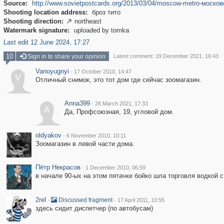
Source:
http://www.sovietpostcards.org/2013/03/04/moscow-metro-моско
Shooting location address:
броз тито
Shooting direction:
northeast

Watermark signature:
uploaded by tomka
Last edit 12 June 2024, 17:27
10
Sign in to share your opinion
Latest comment: 19 December 2021, 16:43
Vanoyugnyi
·
17 October 2010, 14:47
V
Отличный снимок, это тот дом где сейчас зоомагазин.
Anna399
·
26 March 2021, 17:33
A
Да, Профсоюзная, 19, угловой дом.
oldyakov
·
6 November 2010, 10:11
Зоомагазин в левой части дома.
Пётр Некрасов
·
1 December 2010, 06:59
в начале 90-ых на этом пятачке бойко шла торговля водкой с 
2rel
·
·
Discussed fragment
17 April 2011, 10:55
здесь сидит диспетчер (по автобусам)