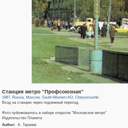
319,780
1,406,517
8,286
12,410
29,243
76
999
8
Станция метро "Профсоюзная"
1987
,
Russia
,
Moscow
,
South-Western AO
,
Cheryomushki
Вход на станцию через подземный переход.
Фото публиковалось в наборе открыток "Московское метро"
Издательство Планета
Author:
А. Терзиев