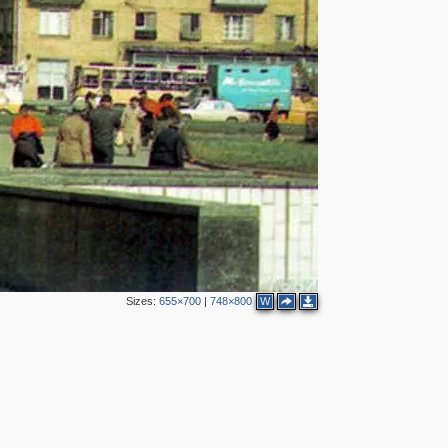
Sizes:
655×700
|
748×800
W
2