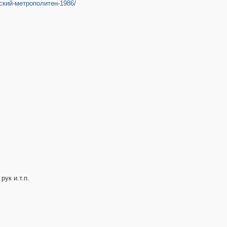
вский-метрополитен-1986/
рук и.т.п.