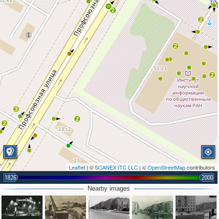
2
2
2
2
3
2
2
Leaflet
| ©
SCANEX ITC LLC
| ©
OpenStreetMap
contributors
1826
2000
Nearby images