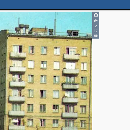
2
17
8k