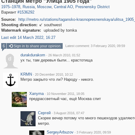
Станция метро "Улица 1905 года"
1975
–
1978
,
Russia
,
Moscow
,
Central AO
,
Presnensky District
Вариант
#1536292
Source:
http://metro.ru/stations/tagansko-krasnopresnenskaya/ulitsa_1905
Shooting direction:
southwest

Watermark signature:
uploaded by tomka
Last edit 14 March 2022, 16:27
6
Sign in to share your opinion
Latest comment: 3 February 2020, 09:59
durakdurakom
·
26 March 2010, 01:52
d
ух ты, там деревья были... крастотища
KRMN
·
20 December 2010, 10:12
Метро закрыто что ли? Народу - никого.
Xanyma
·
10 November 2011, 18:05
предрассветный час, ещё Москва спит
Сергей
·
3 August 2016, 07:47
Скорее вечер потому что много пешеходов удаляют
метро.
SergeyArbuzov
·
3 February 2020, 09:59