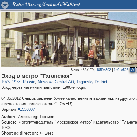
Retro View of Mankind's Habitat
Sizes:
482×179
|
1050×392
|
1401×523
W
319,864
1,406,756
160,011
8,286
29,243
5,916
10,740
402
Вход в метро "Таганская"
1975
–
1978
,
Russia
,
Moscow
,
Central AO
,
Tagansky District
Вход через наземный павильон. 1980-е годы.
04.05.2012 Снимок заменён более качественным вариантом, из другого 
(предоставил пользователь GLOVER)
Вариант
#1536887
Author:
Александр Терзиев
Source:
Фотопутеводитель "Московское метро" издательство "Планета
1980г.
Shooting direction:
west
