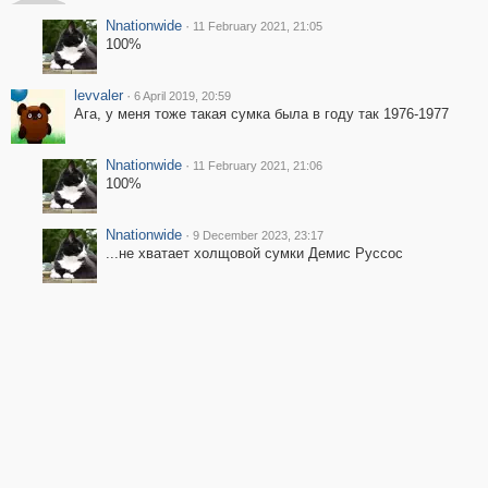
Nnationwide
·
11 February 2021, 21:05
100%
levvaler
·
6 April 2019, 20:59
Ага, у меня тоже такая сумка была в году так 1976-1977
Nnationwide
·
11 February 2021, 21:06
100%
Nnationwide
·
9 December 2023, 23:17
...не хватает холщовой сумки Демис Руссос