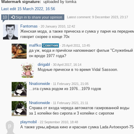
Watermark signature:
uploaded by tomka
Last edit 15 March 2022, 16:56
10
Sign in to share your opinion
Latest comment: 9 December 2023, 23:17
Fantomas
·
20 January 2010, 12:42
Женская мода, а также прическа и сумка у парня на передне
говорит скорее о конце 70х
maffko
·
25 April 2011, 13:45
да уж, мода и причёски напоминают фильм "Служебный 
он вроде 1977 года?
dirigabl
·
30 April 2017, 16:14
Модные прически в то время Vidal Sassoon.
Nnationwide
·
11 February 2021, 21:05
...эта сумка родом из 1976...1979 годов
Nnationwide
·
11 February 2021, 21:11
Справа от входа череда автоматов газированной воды
за 1 копейки без сиропа и 3 копейки с сиропом
playmobil
·
22 September 2010, 18:48
p
А также урны,афиша кино и красная сумка Lada Avtoexport-75-