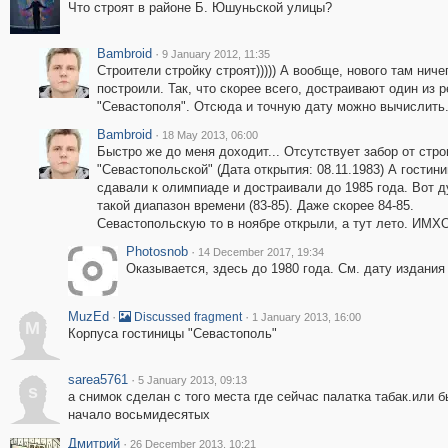
Что строят в районе Б. Юшуньской улицы?
Bambroid
·
9 January 2012, 11:35
Строители стройку строят))))) А вообще, нового там ниче
построили. Так, что скорее всего, достраивают один из 
"Севастополя". Отсюда и точную дату можно вычислить
Bambroid
·
18 May 2013, 06:00
Быстро же до меня доходит... Отсутствует забор от стр
"Севастопольской" (Дата открытия: 08.11.1983) А гостин
сдавали к олимпиаде и достраивали до 1985 года. Вот 
такой диапазон времени (83-85). Даже скорее 84-85.
Севастопольскую то в ноябре открыли, а тут лето. ИМХ
Photosnob
·
14 December 2017, 19:34
Оказывается, здесь до 1980 года. См. дату издани
MuzEd
·
·
Discussed fragment
1 January 2013, 16:00
M
Корпуса гостиницы "Севастополь"
sarea5761
·
5 January 2013, 09:13
s
а снимок сделан с того места где сейчас палатка табак.или б
начало восьмидесятых
Дмитрий
·
26 December 2013, 10:21