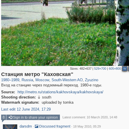
Sizes:
482×637
|
529×700
|
605×800
W
319,864
1,406,699
8,286
12,415
29,243
76
633
5
Станция метро "Каховская"
1980
–
1989
,
Russia
,
Moscow
,
South-Western AO
,
Zyuzino
Вход на станцию через подземный переход. 1980-е годы.
Source:
http://metro.ru/stations/kakhovskaya/kakhovskaya/
Shooting direction:
south

Watermark signature:
uploaded by tomka
Last edit 12 June 2024, 17:29
8
Sign in to share your opinion
Latest comment: 10 March 2020, 14:48
darsdm
·
·
Discussed fragment
18 May 2010, 05:29