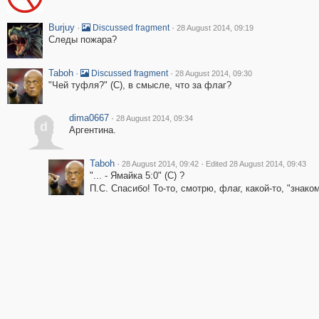
Burjuy
·
·
Discussed fragment
28 August 2014, 09:19
Следы пожара?
Taboh
·
·
Discussed fragment
28 August 2014, 09:30
"Чей туфля?" (С), в смысле, что за флаг?
dima0667
·
28 August 2014, 09:34
d
Аргентина.
Taboh
·
·
28 August 2014, 09:42
Edited 28 August 2014, 09:43
"... - Ямайка 5:0" (С) ?
П.С. Спасибо! То-то, смотрю, флаг, какой-то, "знаком