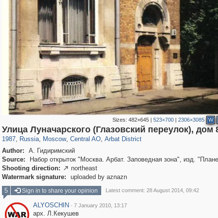
Sizes:
482×645
|
523×700
|
2306×3085
W
319,864
1,406,721
160,011
8,286
29,243
5,916
13,485
356
Улица Луначарского (Глазовский переулок), дом 
1987
,
Russia
,
Moscow
,
Central AO
,
Arbat District
Author:
А. Гидиримский
Source:
Набор открыток "Москва. Арбат. Заповедная зона", изд. "Плане
Shooting direction:
northeast

Watermark signature:
uploaded by aznazn
5
Sign in to share your opinion
Latest comment: 28 August 2014, 09:42
ALYOSCHIN
·
7 January 2010, 13:17
арх. Л.Кекушев