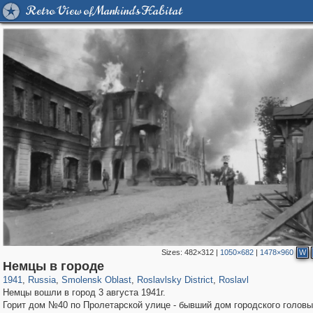
Retro View of Mankind's Habitat
Sizes:
482×312
|
1050×682
|
1478×960
W
1,406,144
8,975
275
29,243
163
3
124
Немцы в городе
1941
,
Russia
,
Smolensk Oblast
,
Roslavlsky District
,
Roslavl
Немцы вошли в город 3 августа 1941г.
Горит дом №40 по Пролетарской улице - бывший дом городского головы