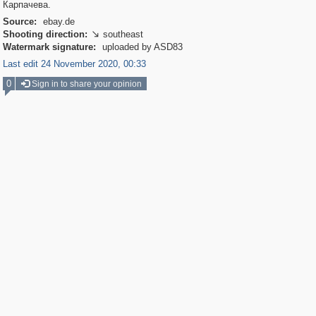
Карпачева.
Source:
ebay.de
Shooting direction:
southeast

Watermark signature:
uploaded by ASD83
Last edit 24 November 2020, 00:33
0
Sign in to share your opinion