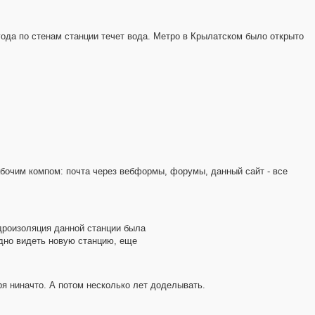
 года по стенам станции течет вода. Метро в Крылатском было открыто
 рабочим компом: почта через вебформы, форумы, данный сайт - все
дроизоляция данной станции была
идно видеть новую станцию, еще
ря ниначто. А потом несколько лет доделывать.