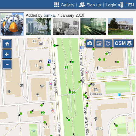
Gallery
Sign up
Login
EN
Added by
tomka
, 7 January 2010
2
2
OSM
2
2
2