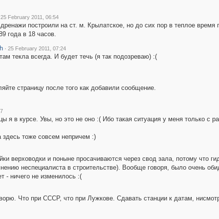
25 February 2011, 06:54
 дренажи построили на ст. м. Крылатское, но до сих пор в теплое время
89 года в 18 часов.
h
·
25 February 2011, 07:24
там текла всегда. И будет течь (я так подозреваю) :(
ляйте страницу после того как добавили сообщение.
27
ы я в курсе. Увы, но это не оно :( Ибо такая ситуация у меня только с
 здесь тоже совсем непричем :)
йки верховодки и поныне просачиваются через свод зала, потому что ги
мнению неспециалиста в строительстве). Вообще говоря, было очень об
 - ничего не изменилось :(
оворю. Что при СССР, что при Лужкове. Сдавать станции к датам, нисмот