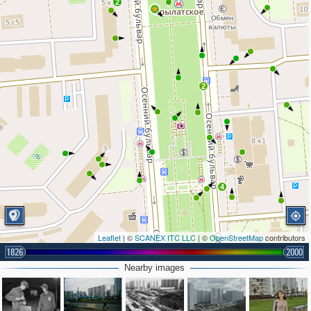
2
2
4
Leaflet
| ©
SCANEX ITC LLC
| ©
OpenStreetMap
contributors
1826
2000
Nearby images