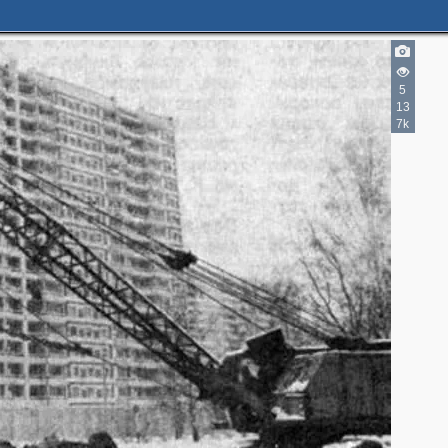
5
13
7k