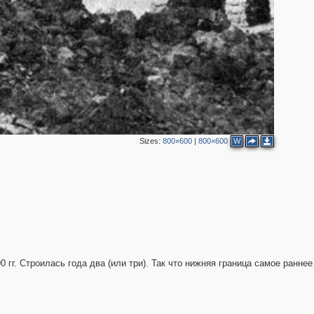
Sizes:
800×600
|
800×600
W
 гг. Строилась года два (или три). Так что нижняя граница самое раннее