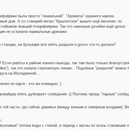
ефабрики была просто "гениальной". "Ароматы" куриного навоза
овый дом. А со станцией метро "Крылатское" вышло ещё веселее: по
тстойников бывшей птицефабрики. Так что навозные ручейки ещё целых
нции не устроили нормальные дренажи.
 станции, на бульваре всё опять разрыли и долго что-то делали?
 Если работы в районе южного выхода, так там было только благоустрой
йка"), так это копали строгинскую линию... Подобные "разрытия" можно 
круга на Молодежной...
жнее по карте - это же очевидно :)
провайдер опять дублирует сообщения :(( Поэтому прошу "парные" сообщ
в той части, где сейчас деревья (между южным и северным входами). В
30
еселевые" потоки воды с глиной, в период с весны по осень стекавшие 