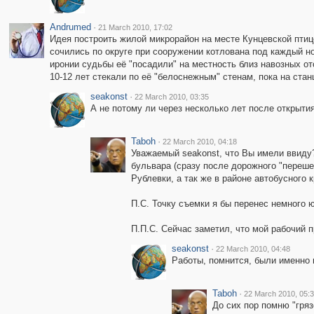
Andrumed
·
21 March 2010, 17:02
Идея построить жилой микрорайон на месте Кунцевской птиц
сочились по округе при сооружении котлована под каждый н
иронии судьбы её "посадили" на местность близ навозных о
10-12 лет стекали по её "белоснежным" стенам, пока на ста
seakonst
·
22 March 2010, 03:35
А не потому ли через несколько лет после открытия
Taboh
·
22 March 2010, 04:18
Уважаемый seakonst, что Вы имели ввиду?
бульвара (сразу после дорожного "переше
Рублевки, а так же в районе автобусного 
П.С. Точку съемки я бы перенес немного ю
П.П.С. Сейчас заметил, что мой рабочий 
seakonst
·
22 March 2010, 04:48
Работы, помнится, были именно 
Taboh
·
22 March 2010, 05:
До сих пор помню "гряз