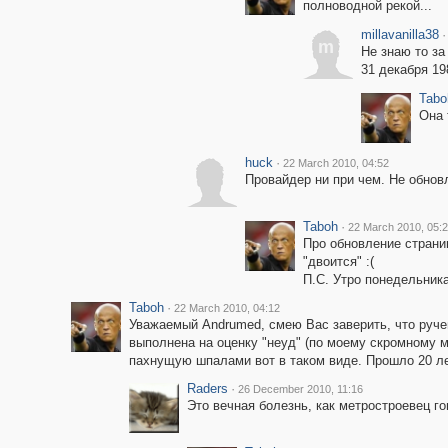
полноводной рекой...
millavanilla38
·
m
Не знаю то за
31 декабря 19
Tabo
Она 
huck
·
22 March 2010, 04:52
Провайдер ни при чем. Не обнов
Taboh
·
22 March 2010, 05:
Про обновление страниц
"двоится" :(
П.С. Утро понедельника
Taboh
·
22 March 2010, 04:12
Уважаемый Andrumed, смею Вас заверить, что руче
выполнена на оценку "неуд" (по моему скромному 
пахнущую шпалами вот в таком виде. Прошло 20 лет
Raders
·
26 December 2010, 11:16
Это вечная болезнь, как метростроевец г