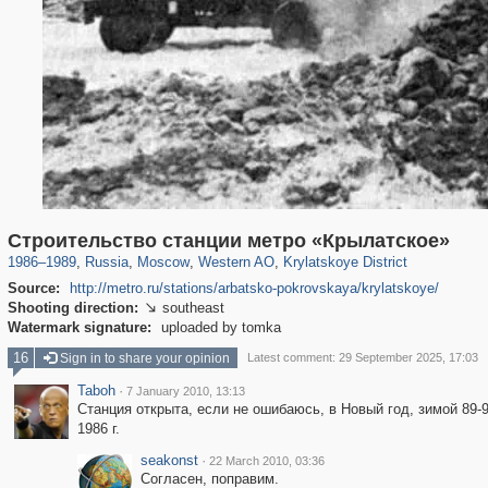
319,780
1,406,258
8,286
27,129
29,243
310
1,754
5
Строительство станции метро «Крылатское»
1986
–
1989
,
Russia
,
Moscow
,
Western AO
,
Krylatskoye District
Source:
http://metro.ru/stations/arbatsko-pokrovskaya/krylatskoye/
Shooting direction:
southeast

Watermark signature:
uploaded by tomka
16
Sign in to share your opinion
Latest comment: 29 September 2025, 17:03
Taboh
·
7 January 2010, 13:13
Станция открыта, если не ошибаюсь, в Новый год, зимой 89-90
1986 г.
seakonst
·
22 March 2010, 03:36
Согласен, поправим.