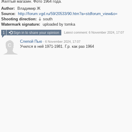
Желтый магазин. Фото 1964 года.
Author:
Владимир Ж
Source:
http://forum.vgd.ru/59/20533/90.htm?a=stdforum_view&o=
Shooting direction:
south

Watermark signature:
uploaded by tomka
1
Sign in to share your opinion
Latest comment: 6 November 2024, 17:07
Слепой Пью
·
6 November 2024, 17:07
С
Учился в ней 1971-1981. Г.р. как раз 1964