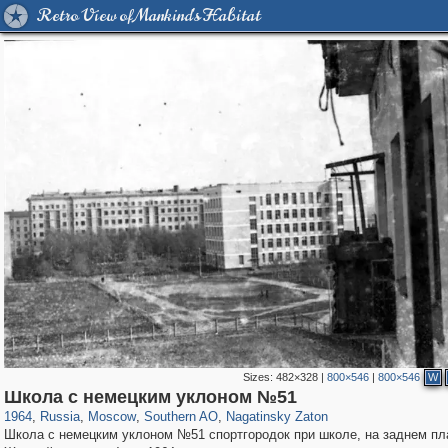
Retro View of Mankind's Habitat
Sizes:
482×328
|
800×546
|
800×546
W
319,779
1,406,161
8,286
21,637
29,243
390
3,132
95
Школа с немецким уклоном №51
1964
,
Russia
,
Moscow
,
Southern AO
,
Nagatinsky Zaton
Школа с немецким уклоном №51 спортгородок при школе, на заднем пл