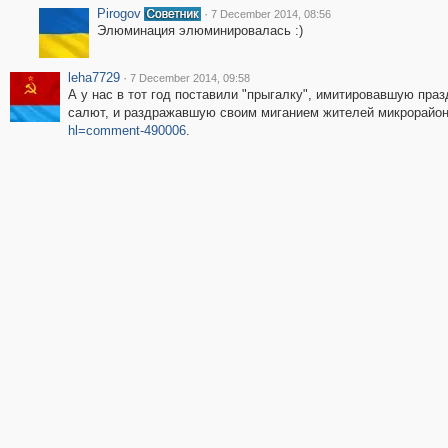
Pirogov
·
7 December 2014, 08:56
Элюминация элюминировалась :)
leha7729
·
7 December 2014, 09:58
А у нас в тот год поставили "прыгалку", имитировавшую пра
салют, и раздражавшую своим миганием жителей микрорайо
hl=comment-490006
.