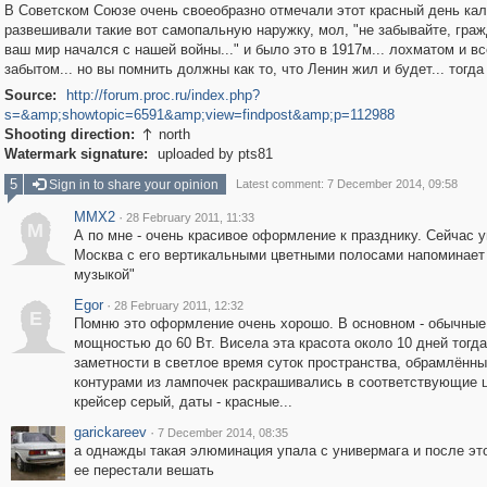
В Советском Союзе очень своеобразно отмечали этот красный день кал
развешивали такие вот самопальную наружку, мол, "не забывайте, граж
ваш мир начался с нашей войны..." и было это в 1917м... лохматом и в
забытом... но вы помнить должны как то, что Ленин жил и будет... тогда ж
Source:
http://forum.proc.ru/index.php?
s=&amp;showtopic=6591&amp;view=findpost&amp;p=112988
Shooting direction:
north

Watermark signature:
uploaded by pts81
5
Sign in to share your opinion
Latest comment: 7 December 2014, 09:58
MMX2
·
28 February 2011, 11:33
M
А по мне - очень красивое оформление к празднику. Сейчас 
Москва с его вертикальными цветными полосами напоминает 
музыкой"
Egor
·
28 February 2011, 12:32
E
Помню это оформление очень хорошо. В основном - обычные
мощностью до 60 Вт. Висела эта красота около 10 дней тогда
заметности в светлое время суток пространства, обрамлённ
контурами из лампочек раскрашивались в соответствующие ц
крейсер серый, даты - красные...
garickareev
·
7 December 2014, 08:35
а однажды такая элюминация упала с универмага и после эт
ее перестали вешать