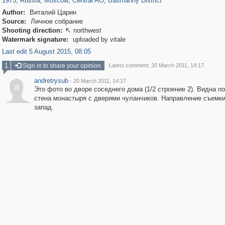
1975
,
Russia
,
Moscow
,
Central AO
,
Basmanny District
Author:
Виталий Царин
Source:
Личное собрание
Shooting direction:
northwest

Watermark signature:
uploaded by vitale
Last edit 5 August 2015, 08:05
1
Sign in to share your opinion
Latest comment: 20 March 2011, 14:17
andretrysub
·
20 March 2011, 14:17
a
Это фото во дворе соседнего дома (1/2 строение 2). Видна п
стена монастыря с дверями чуланчиков. Направление съемки 
запад.