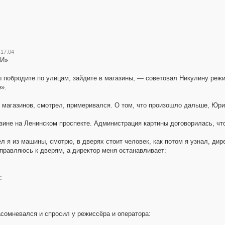
 17:04
И»:
 побродите по улицам, зайдите в магазины, — советовал Никулину реж
».
 магазинов, смотрел, примеривался. О том, что произошло дальше, Юри
не на Ленинском проспекте. Администрация картины договорилась, что
 я из машины, смотрю, в дверях стоит человек, как потом я узнал, дир
аправляюсь к дверям, а директор меня останавливает:
:
асомневался и спросил у режиссёра и оператора: