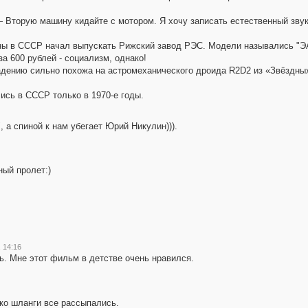
 Вторую машину кидайте с мотором. Я хочу записать естественный звук
ы в СССР начал выпускать Рижский завод РЭС. Модели назывались "ЭАЯ
а 600 рублей - социализм, однако!
дению сильно похожа на астромеханического дроида R2D2 из «Звёздных
сь в СССР только в 1970-е годы.
 а спиной к нам убегает Юрий Никулин))).
ный пролет:)
 14:16
ь. Мне этот фильм в детстве очень нравился.
ько шланги все рассыпались.