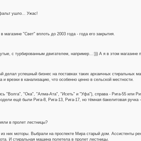
фальт ушло... Ужас!
магазине "Свет" вплоть до 2003 года - года его закрытия.
утые, с турбированным двигателем, например...:))) А я в этом магазине
омый делал успешный бизнес на поставках таких архаичных стиральных 
а и врезки в канализацию, что особенно ценно в сельской местности.
 "Волга", "Ока", "Алма-Ата", "Исеть" и "Уфа"), справа - Рига-55 или Р
одели ещё были Рига-8, Рига-13, Рига-17, но тёмная бакелитовая ручка -
яли в пролет лестницы?
из них моторы. Выбрали на проспекте Мира старый дом. Ассистенты ре
ота. И стиральная машина полетела в пролет лестницы.