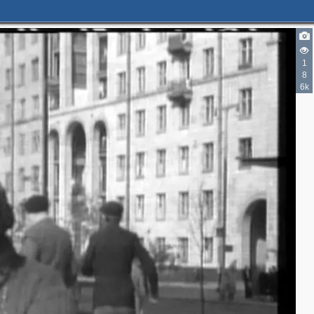
1
8
6k