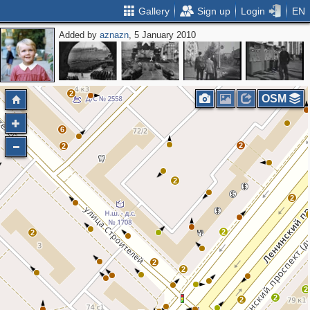
Gallery
Sign up
Login
EN
Added by
aznazn
, 5 January 2010
4
2
2
OSM
6
2
2
2
2
2
2
2
2
2
2
2