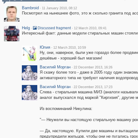
Bambroid
·
11 January 2010, 08:12
Посмотрел на нынешнее фото, это ж сколько гранита под ас
Helg
·
·
Discussed fragment
12 March 2010, 09:41
Интересный факт: данные модели стиральных машин стояли в 
Юлия
·
12 March 2010, 10:59
Ну, они, наверное, были уже гораздо более продвин
дешёвые - хороший был магазин!
Василий Морган
·
22 December 2013, 16:26
Я скажу более того - даже в 2005 году один знак
активаторного типа не требуют наличия водопровод
Василий Морган
·
22 December 2013, 17:23
Слева - стиральная машина МИЗ (аналоги назывались
аналог выпускался под маркой "Киргизия", другие м
Из воспоминаний Никулина:
"— Неужели вы настоящую стиральную машину рон
— Да, настоящую. Купили две машины и вытащили 
предупредили жильцов, чтобы они не пугались грох