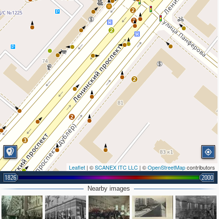
2
2
2
2
2
3
Leaflet
| ©
SCANEX ITC LLC
| ©
OpenStreetMap
contributors
1826
2000
2
Nearby images
2