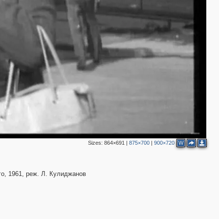
2
Sizes:
864×691
|
875×700
|
900×720
W
о, 1961, реж. Л. Кулиджанов