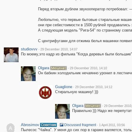
Перед вторым дублем звукооператор потребовал: —
Любопытно, что первые бытовые стиральные машин
они при себестоимости в 1500 рублей продавались з
А следующая модель "Рига-54" по странному совпа
С центрифугами для отжима белья машинки появили
studiovvv
·
29 December 2010, 14:07
По моему,это кадр из фильма "Когда деревья были большие",
Olgara
·
29 December 2010, 14:10
Он бабкин холодильник нечаянно уронил в лестнич
Guaglione
·
29 December 2010, 14:12
Стиральную машину! )))
Olgara
·
29 December 2010,
Правильно:))) Надо же перепутат
Abrosimov
·
·
Discussed fragment
1 April 2011, 03:56
A
Пылесос "Чайка". У меня до сих пор в гараже валяется, тол