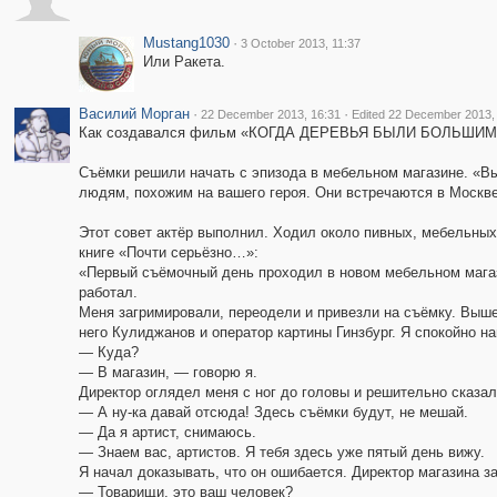
Mustang1030
·
3 October 2013, 11:37
Или Ракета.
Василий Морган
·
·
22 December 2013, 16:31
Edited 22 December 2013,
Как создавался фильм «КОГДА ДЕРЕВЬЯ БЫЛИ БОЛЬШИМ
Съёмки решили начать с эпизода в мебельном магазине. «Вы
людям, похожим на вашего героя. Они встречаются в Москве
Этот совет актёр выполнил. Ходил около пивных, мебельных
книге «Почти серьёзно…»:
«Первый съёмочный день проходил в новом мебельном магази
работал.
Меня загримировали, переодели и привезли на съёмку. Вышел
него Кулиджанов и оператор картины Гинзбург. Я спокойно н
— Куда?
— В магазин, — говорю я.
Директор оглядел меня с ног до головы и решительно сказал
— А ну-ка давай отсюда! Здесь съёмки будут, не мешай.
— Да я артист, снимаюсь.
— Знаем вас, артистов. Я тебя здесь уже пятый день вижу.
Я начал доказывать, что он ошибается. Директор магазина з
— Товарищи, это ваш человек?