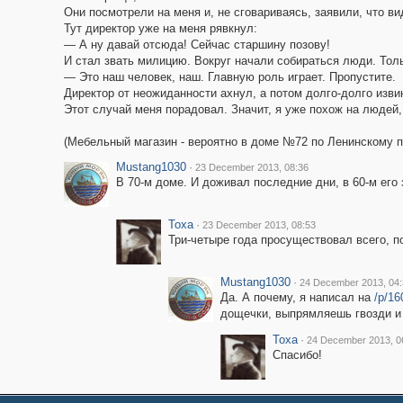
Они посмотрели на меня и, не сговариваясь, заявили, что ви
Тут директор уже на меня рявкнул:
— А ну давай отсюда! Сейчас старшину позову!
И стал звать милицию. Вокруг начали собираться люди. Толь
— Это наш человек, наш. Главную роль играет. Пропустите.
Директор от неожиданности ахнул, а потом долго-долго изви
Этот случай меня порадовал. Значит, я уже похож на людей
(Мебельный магазин - вероятно в доме №72 по Ленинскому пр
Mustang1030
·
23 December 2013, 08:36
В 70-м доме. И доживал последние дни, в 60-м его 
Toxa
·
23 December 2013, 08:53
Три-четыре года просуществовал всего, п
Mustang1030
·
24 December 2013, 04:
Да. А почему, я написал на
/p/1
дощечки, выпрямляешь гвозди и 
Toxa
·
24 December 2013, 0
Спасибо!