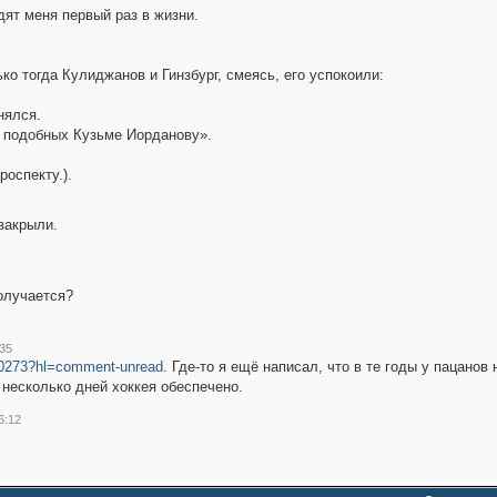
дят меня первый раз в жизни.
ко тогда Кулиджанов и Гинзбург, смеясь, его успокоили:
нялся.
, подобных Кузьме Иорданову».
оспекту.).
закрыли.
олучается?
35
60273?hl=comment-unread
. Где-то я ещё написал, что в те годы у пацан
несколько дней хоккея обеспечено.
6:12