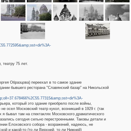
55.772595&amp;ost=dir%3A-
 театру 75 лет.
ргея Образцова) переехал в то самое здание
 здании бывшего ресторана "Славянский базар" на Никольской
;oll=37.678466%2C55.77315&amp;ost=dir%3A-
рьера, который это здание приобрело после войны,
не осел Московский театр кукол, возникший в 1929 г. (так
0-х я бывал там на спектаклях Московского драматического
казались сегодня сильно перестроенными. Таковы детали и
ении Елоховского собора - возражений, надеюсь, не
ой и какой-то (то ли Верхней, то ли Нижней)