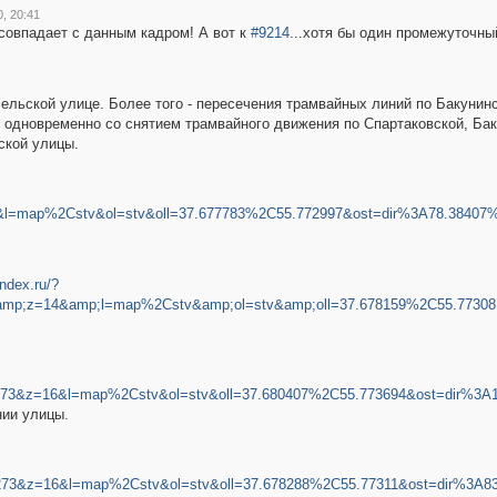
, 20:41
совпадает с данным кадром! А вот к
#9214
...хотя бы один промежуточны
сельской улице. Более того - пересечения трамвайных линий по Бакуни
 одновременно со снятием трамвайного движения по Спартаковской, Бак
ской улицы.
&l=map%2Cstv&ol=stv&oll=37.677783%2C55.772997&ost=dir%3A78.3840
ndex.ru/?
amp;z=14&amp;l=map%2Cstv&amp;ol=stv&amp;oll=37.678159%2C55.7730
8273&z=16&l=map%2Cstv&ol=stv&oll=37.680407%2C55.773694&ost=dir%3
нии улицы.
273&z=16&l=map%2Cstv&ol=stv&oll=37.678288%2C55.77311&ost=dir%3A