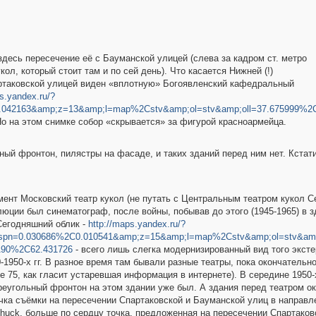
здесь пересечение её с Бауманской улицей (слева за кадром ст. метро
ол, который стоит там и по сей день). Что касается Нижней (!)
артаковской улицей виден «вплотную» Богоявленский кафедральный
s.yandex.ru/?
.042163&amp;z=13&amp;l=map%2Cstv&amp;ol=stv&amp;oll=37.675999%2C
 Но на этом снимке собор «скрывается» за фигурой красноармейца.
ный фронтон, пилястры на фасаде, и таких зданий перед ним нет. Кстати,
ент Московский театр кукол (не путать с Центральным театром кукол Се
олюции был синематограф, после войны, побывав до этого (1945-1965) в
 Сегодняшний облик -
http://maps.yandex.ru/?
;spn=0.030686%2C0.010541&amp;z=15&amp;l=map%2Cstv&amp;ol=stv&amp
A90%2C62.431726
- всего лишь слегка модернизированный вид того эксте
-1950-х гг. В разное время там бывали разные театры, пока окончательно 
 не 75, как гласит устаревшая информация в интернете). В середине 195
треугольный фронтон на этом здании уже был. А здания перед театром о
очка съёмки на пересечении Спартаковской и Бауманской улиц в направл
uck, больше по сердцу точка, предложенная на пересечении Спартаковск