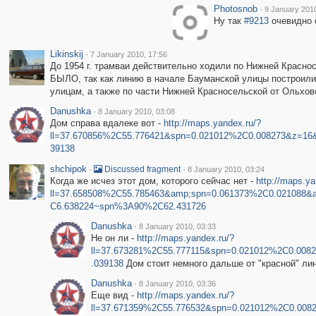
Photosnob
·
9 January 2010
Ну так
#9213
очевидно 
Likinskij
·
7 January 2010, 17:56
До 1954 г. трамваи действительно ходили по Нижней Красно
БЫЛО, так как линию в начале Бауманской улицы построили
улицам, а также по части Нижней Красносельской от Ольхов
Danushka
·
8 January 2010, 03:08
Дом справа вдалеке вот -
http://maps.yandex.ru/?
ll=37.670856%2C55.776421&spn=0.021012%2C0.008273&z=16
39138
shchipok
·
·
Discussed fragment
8 January 2010, 03:24
Когда же исчез этот дом, которого сейчас нет -
http://maps.ya
ll=37.658508%2C55.785463&amp;spn=0.061373%2C0.021088&
C6.638224~spn%3A90%2C62.431726
Danushka
·
8 January 2010, 03:33
Не он ли -
http://maps.yandex.ru/?
ll=37.673281%2C55.777115&spn=0.021012%2C0.00
.039138
Дом стоит немного дальше от "красной" ли
Danushka
·
8 January 2010, 03:36
Еще вид -
http://maps.yandex.ru/?
ll=37.671359%2C55.776532&spn=0.021012%2C0.008