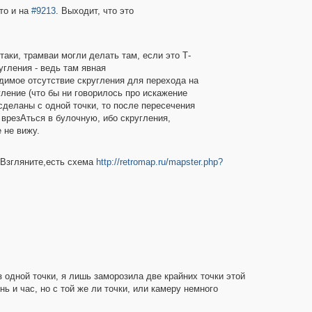
то и на
#9213
. Выходит, что это
-таки, трамваи могли делать там, если это Т-
угления - ведь там явная
димое отсутствие скругления для перехода на
гление (что бы ни говорилось про искажение
деланы с одной точки, то после пересечения
врезАться в булочную, ибо скругления,
 не вижу.
 Взгляните,есть схема
http://retromap.ru/mapster.php?
 одной точки, я лишь заморозила две крайних точки этой
ь и час, но с той же ли точки, или камеру немного