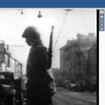
3
8
6k