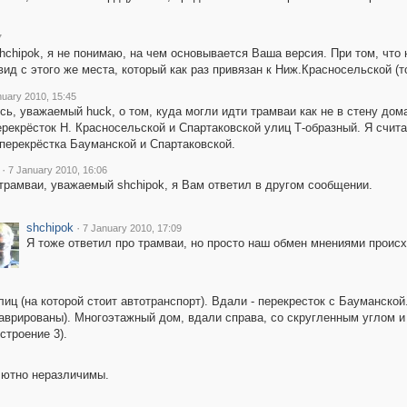
7
chipok, я не понимаю, на чем основывается Ваша версия. При том, что н
вид с этого же места, который как раз привязан к Ниж.Красносельской (т
nuary 2010, 15:45
сь, уважаемый huck, о том, куда могли идти трамваи как не в стену
перекрёсток Н. Красносельской и Спартаковской улиц Т-образный. Я сч
перекрёстка Бауманской и Спартаковской.
·
7 January 2010, 16:06
трамваи, уважаемый shchipok, я Вам ответил в другом сообщении.
shchipok
·
7 January 2010, 17:09
Я тоже ответил про трамваи, но просто наш обмен мнениями проис
лиц (на которой стоит автотранспорт). Вдали - перекресток с Бауманско
таврированы). Многоэтажный дом, вдали справа, со скругленным углом и
троение 3).
лютно неразличимы.