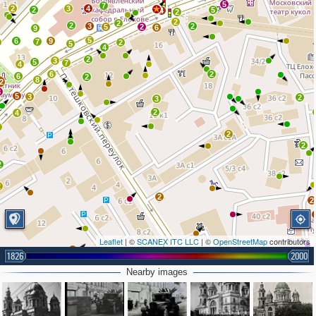
5
7
2
3
4
2
5
4
2
2
2
2
3
2
5
2
6
9
5
6
9
7
2
5
4
2
3
5
7
4
6
2
6
2
8
2
8
5
3
2
3
2
4
2
2
2
2
2
2
2
2
Leaflet
| ©
SCANEX ITC LLC
| ©
OpenStreetMap
contributors
2
1826
2000
2
6
2
Nearby images
6
2
2
3
4