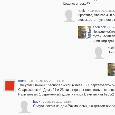
Красносельской?
huck
·
7 January 2010, 15:3
Простите, уважаемый sh
оказывается, уже есть 
shchipok
·
7 Ja
Призадумайте
путей, если 
ориентир для 
huck
Про 
maratstas
·
7 January 2010, 14:59
Это угол Нижней Красносельской (слева), и Спартаковской у
Спартаковской. Дома 21 и 23 живы до сих пор, только отрес
Рахмановых (современный адрес - улица Бауманская №33/2 с
huck
·
7 January 2010, 15:50
Силуэт похож на дом Рахмановых, но детали абсо