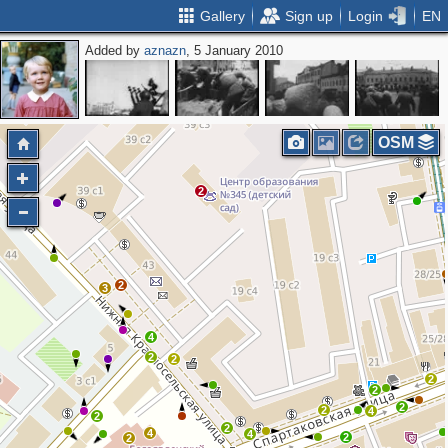
Gallery
Sign up
Login
EN
Added by
aznazn
, 5 January 2010
OSM
2
2
3
4
2
2
2
2
2
2
4
2
2
4
4
2
2