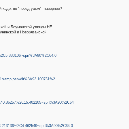
й кадр, но "поезд ушел", наверное?
нской и Бауманской улицам НЕ
унинской и Новорязанской
7%2C5.883106~spn%3A90%2C64.0
81&amp;ost=dir%3A93.100751%2
A140.86257%2C15.402105~spn%3A90%2C64
83.213136%2C4.462549~spn%3A90%2C64.0