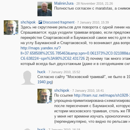
MalininJura
·
28 November 2016, 21:26
Полностью согласен с maratstas, а снимок
shchipok
·
·
Discussed fragment
7 January 2010, 15:39
Здесь не скругление рельсов для поворота с одной линии н
Спрашивается: куда уходили трамваи вправо, если предложе
перекрёстке Спартаковской и Бауманской самое место для пе
на углу Бауманской и Спартаковской, то возникают два вопро
http://maps.yandex.ru/?
ll=37.658508%2C55.785463&amp;spn=0.061373%2C0.021088&
C6.638224~spn%3A90%2C62.431726
2) почему так много эта
который всегда был двухэтажным (даже и в сегодняшнем си
huck
·
7 January 2010, 15:52
Согласно сайту "Московский трамвай", не было в 19
1940.jpg
)
shchipok
·
7 January 2010, 16:41
По ссылке
http://tram.ruz.net/maps/sh1928-
упрощена-примитизирована-схематизирован
после пересечения с Бауманской, котору
истории московского трамвая, столь ж
у меня нет времени изучать хронологичес
(перпендикулярно, что видно по рельсам 
huck
·
7 January 2010, 16:18