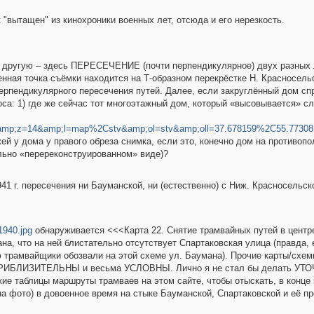
 "вытащен" из кинохроники военных лет, отсюда и его нерезкость.
а другую – здесь ПЕРЕСЕЧЕНИЕ (почти перпендикулярное) двух разных 
нная точка съёмки находится на Т-образном перекрёстке Н. Красносельс
рпендикулярного пересечения путей. Далее, если закруглённый дом спр
са: 1) где же сейчас тот многоэтажный дом, который «высовывается» сле
amp;z=14&amp;l=map%2Cstv&amp;ol=stv&amp;oll=37.678159%2C55.7730
жей у дома у правого обреза снимка, если это, конечно дом на противоп
льно «перереконструированном» виде)?
41 г. пересечения ни Бауманской, ни (естественно) с Ниж. Красносельско
1940.jpg
обнаруживается <<<Карта 22. Снятие трамвайных путей в центре 
а, что на ней блистательно отсутствует Спартаковская улица (правда, 
ю трамвайщики обозвали на этой схеме ул. Баумана). Прочие карты/схе
е ПРИБЛИЗИТЕЛЬНЫ и весьма УСЛОВНЫ. Лично я не стал бы делать УТ
кие таблицы маршруты трамваев на этом сайте, чтобы отыскать, в конце
на фото) в довоенное время на стыке Бауманской, Спартаковской и её п