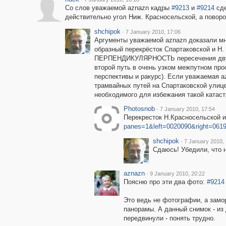
Со слов уважаемой aznazn кадры
#9213
и
#9214
сде
действительно угол Ниж. Красносельской, а повор
shchipok
·
7 January 2010, 17:06
Аргументы уважаемой aznazn доказали мн
образный перекрёсток Спартаковской и Н. 
ПЕРПЕНДИКУЛЯРНОСТЬ пересечения двух пу
второй путь в очень узком межпутном прос
перспективы и ракурс). Если уважаемая a
трамвайных путей на Спартаковской улиц
необходимого для избежания такой катас
Photosnob
·
7 January 2010, 17:54
Перекресток Н.Красносельской и
panes=1&left=0020090&right=061
shchipok
·
7 January 2010, 
Сдаюсь! Убедили, что 
aznazn
·
9 January 2010, 20:22
Поясню про эти два фото:
#9214
Это ведь не фотографии, а замо
панорамы. А данный снимок - из 
передвинули - понять трудно.