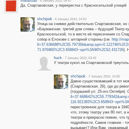
maratstas
·
6 January 2010, 04:47
Да, Спартаковская, у перекрестка с Красносельской улицей
shchipok
·
6 January 2010, 14:53
Улица на снимке действительно Спартаковская, но 
«Бауманская, третий дом слева – будущий Театр кук
Красносельской, то в месте её пересечения со Сп
собор в Елохове с алтарной стороны (см.
http://map
ll=37.636688%2C55.797356&amp;spn=0.122746%2C0
71.876965%2C3.658843~spn%3A90%2C62.431726
).
huck
·
7 January 2010, 03:43
У театра кукол на Спартаковской треуголь
shchipok
·
7 January 2010, 14:50
Давно существовавший в тот мом
(Спартаковская, 26), где до рев
(тогдашней ул. 25-ого Октября).
ll=37.668641%2C55.779342&amp
116.921383%2C3.658843~spn%3
перестроенное для театра в 1940
что, этому театру уже 80 лет, а
театра и прекрасно помню, что 
подробности. Самое главное - т
вызывает? Или Вам, уважаемый h