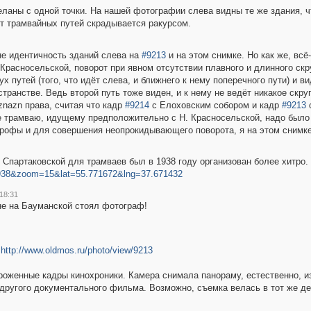
ланы с одной точки. На нашей фотографии слева видны те же здания, ч
от трамвайных путей скрадывается ракурсом.
е идентичность зданий слева на
#9213
и на этом снимке. Но как же, всё
Красносельской, поворот при явном отсутствии плавного и длинного скр
тей (того, что идёт слева, и ближнего к нему поперечного пути) и ви
транстве. Ведь второй путь тоже виден, и к нему не ведёт никакое скру
znazn права, считая что кадр
#9214
с Елоховским собором и кадр
#9213
с
е трамваю, идущему предположительно с Н. Красносельской, надо было 
трофы и для совершения неопрокидывающего поворота, я на этом снимке
 Спартаковской для трамваев был в 1938 году организован более хитро.
938&zoom=15&lat=55.771672&lng=37.671432
18:31
не на Бауманской стоял фотограф!
http://www.oldmos.ru/photo/view/9213
роженные кадры кинохроники. Камера снимала панораму, естественно, из
другого документального фильма. Возможно, съемка велась в тот же ден