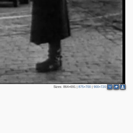
2
4
7
3
1
5
5
3
5
3
Sizes:
864×691
|
875×700
|
900×720
W
2