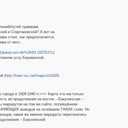
линий/путей трамваев.
кой и Спартаковской? А вот на
ава стоит, как предполагается,
ва от него -
81&amp;ost=dir%3A93.100751%2
оложном углу Бауманской,
й (
http://tram.ruz.net/maps/sh1928-
города в 1928-1940 гг.>>> Карта эта настолько
есть её продолжение на восток – Бакунинская –
мы маршрутов на том же сайте, посвящённом
ОЧНЯЮЩИХ выводов на основании ТАКИХ схем. Но
 концов, какие же именно маршруты пересекались
родолжения – Бакунинской.