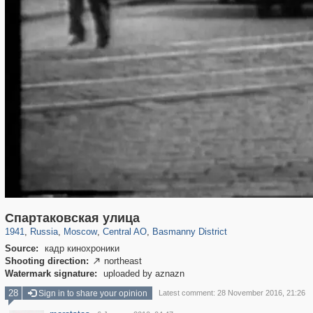
319,780
1,406,258
159,978
8,286
29,243
5,916
13,198
520
Спартаковская улица
1941
,
Russia
,
Moscow
,
Central AO
,
Basmanny District
Source:
кадр кинохроники
Shooting direction:
northeast

Watermark signature:
uploaded by aznazn
28
Sign in to share your opinion
Latest comment: 28 November 2016, 21:26