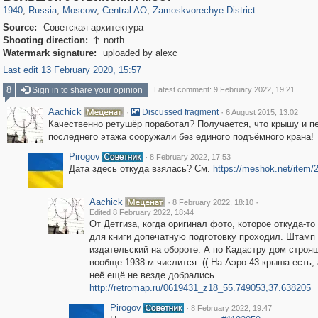
1940
,
Russia
,
Moscow
,
Central AO
,
Zamoskvorechye District
Source:
Советская архитектура
Shooting direction:
north

Watermark signature:
uploaded by alexc
Last edit 13 February 2020, 15:57
8
Sign in to share your opinion
Latest comment: 9 February 2022, 19:21
Aachick
·
·
Discussed fragment
6 August 2015, 13:02
Качественно ретушёр поработал? Получается, что крышу и п
последнего этажа сооружали без единого подъёмного крана!
Pirogov
·
8 February 2022, 17:53
Дата здесь откуда взялась? См.
https://meshok.net/item
Aachick
·
·
8 February 2022, 18:10
Edited 8 February 2022, 18:44
От Детгиза, когда оригинал фото, которое откуда-то
для книги допечатную подготовку проходил. Штамп
издательский на обороте. А по Кадастру дом строя
вообще 1938-м числится. (( На Аэро-43 крыша есть, 
неё ещё не везде добрались.
http://retromap.ru/0619431_z18_55.749053,37.638205
Pirogov
·
8 February 2022, 19:47