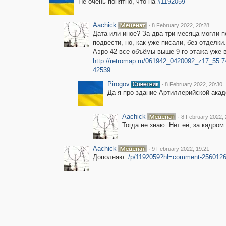
Не очень понятно, что на
#1192059
Aachick
·
8 February 2022, 20:28
Дата или иное? За два-три месяца могли 
подвести, но, как уже писали, без отделки
Аэро-42 все объёмы выше 9-го этажа уже 
http://retromap.ru/061942_0420092_z17_55.7
42539
Pirogov
·
8 February 2022, 20:30
Да я про здание Артиллерийской ака
Aachick
·
8 February 2022, 
Тогда не знаю. Нет её, за кадром
Aachick
·
9 February 2022, 19:21
Дополняю.
/p/1192059?hl=comment-256012