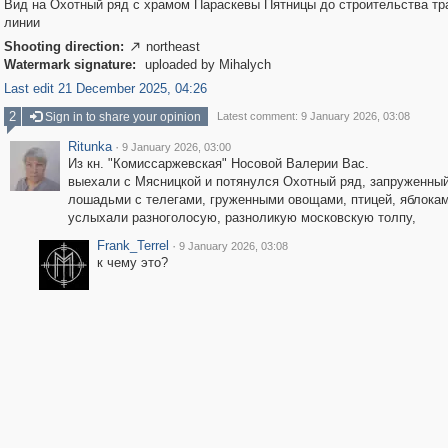
Вид на Охотный ряд с храмом Параскевы Пятницы до строительства т
линии
Shooting direction:
northeast

Watermark signature:
uploaded by Mihalych
Last edit 21 December 2025, 04:26
2
Sign in to share your opinion
Latest comment: 9 January 2026, 03:08
Ritunka
·
9 January 2026, 03:00
Из кн. "Комиссаржевская" Носовой Валерии Вас.
выехали с Мясницкой и потянулся Охотный ряд, запруженны
лошадьми с телегами, груженными овощами, птицей, яблокам
услыхали разноголосую, разноликую московскую толпу,
Frank_Terrel
·
9 January 2026, 03:08
к чему это?