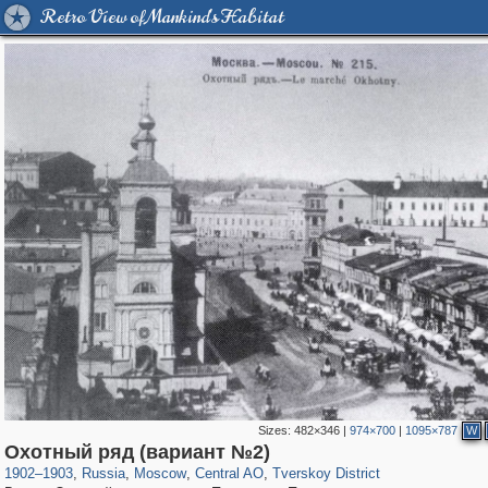
Retro View of Mankind's Habitat
Sizes:
482×346
|
974×700
|
1095×787
W
319,780
1,406,519
159,978
8,286
29,243
5,916
53,034
2,283
Охотный ряд (вариант №2)
1902
–
1903
,
Russia
,
Moscow
,
Central AO
,
Tverskoy District