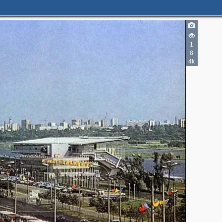
1
8
4k