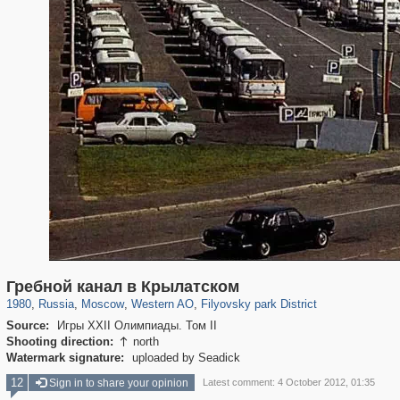
319,780
1,406,255
8,286
27,129
29,243
310
2,475
42
Гребной канал в Крылатском
1980
,
Russia
,
Moscow
,
Western AO
,
Filyovsky park District
Source:
Игры XXII Олимпиады. Том II
Shooting direction:
north

Watermark signature:
uploaded by Seadick
12
Sign in to share your opinion
Latest comment: 4 October 2012, 01:35