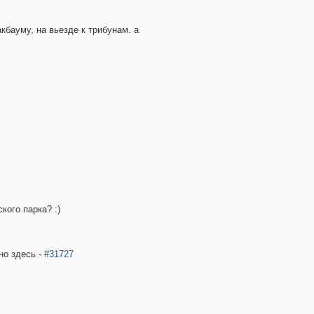
кбауму, на вьезде к трибунам. а
ого парка? :)
но здесь -
#31727