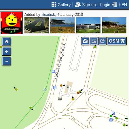
Gallery
Sign up
Login
EN
Added by
Seadick
, 4 January 2010
2
OSM