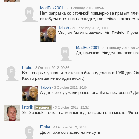
MadFox2001
·
21 February 2012, 08:44
M
Нет, заправка со стоянкой примерно за правым пле
автобусы стоят на площадке, где сейчас катаются
Taboh
·
21 February 2012, 09:06
Увы, но Вы ошибаетесь. Ув. Dmitriy_K ука
MadFox2001
·
21 February 2012, 09:3
M
Да, признаю. Увидел вдалеке по
Elphe
·
3 October 2012, 09:36
E
Вот теперь я узнал, что стоянка была сделана в 1980 для О
Как то раньше не догадывался :)
Taboh
·
3 October 2012, 10:04
А для чего, думали ранее, она была построена? Д
Istorik
·
3 October 2012, 12:32
Ув. Seadick! Точка, на мой взгляд, совсем не на месте. Фот
Elphe
·
4 October 2012, 01:35
E
Да, я тоже согласен, но не суть!