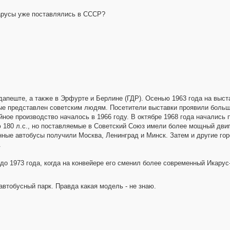
карусы уже поставлялись в СССР?
пеште, а также в Эрфурте и Берлине (ГДР). Осенью 1963 года на выста
ые представлен советским людям. Посетители выставки проявили большо
йное производство началось в 1966 году. В октябре 1968 года начались
180 л.с., но поставляемые в Советский Союз имели более мощный двига
ые автобусы получили Москва, Ленинград и Минск. Затем и другие гор
.
о 1973 года, когда на конвейере его сменил более современный Икарус-
автобусный парк. Правда какая модель - не знаю.