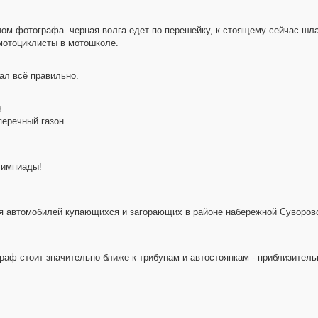
чом фотографа. черная волга едет по перешейку, к стоящему сейчас шла
 мотоциклисты в мотошколе.
зал всё правильно.
3
перечный газон.
лимпиады!
ля автомобилей купающихся и загорающих в районе набережной Суворовск
ограф стоит значительно ближе к трибунам и автостоянкам - приблизитель