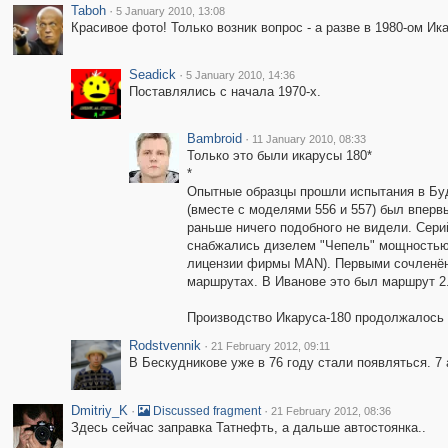
Taboh
·
5 January 2010, 13:08
Красивое фото! Только возник вопрос - а разве в 1980-ом И
Seadick
·
5 January 2010, 14:36
Поставлялись с начала 1970-х.
Bambroid
·
11 January 2010, 08:33
Только это были икарусы 180*
*
Опытные образцы прошли испытания в Буда
(вместе с моделями 556 и 557) был вперв
раньше ничего подобного не видели. Сери
снабжались дизелем "Чепель" мощностью 
лицензии фирмы MAN). Первыми сочленённ
маршрутах. В Иванове это был маршрут 2
Производство Икаруса-180 продолжалось д
Rodstvennik
·
21 February 2012, 09:11
В Бескудникове уже в 76 году стали появляться. 7 
Dmitriy_K
·
·
Discussed fragment
21 February 2012, 08:36
Здесь сейчас заправка Татнефть, а дальше автостоянка..