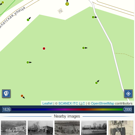
Leaflet
| ©
SCANEX ITC LLC
| ©
OpenStreetMap
contributors
5
1826
2000
Nearby images