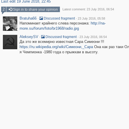
Last edit 19 June 2018, 22:45
2
Sign in to share your opinion
Latest comment: 23 July 2016, 06:54
Bratuha66
·
·
Discussed fragment
23 July 2016, 05:58
Напоминает крайнего слева персонажа:
http://na-
more.su/forum/foto/br1968/radio.jpg
AlekseySV
·
·
Discussed fragment
23 July 2016, 06:54
Да это же всемирно известная Сара Симеони !!!
https://ru.wikipedia.org/wiki/Симеони,_Сара
Она как раз таки О
я Чемпионка -1980 года о прыжкам в высоту.