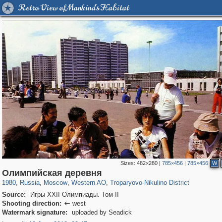
Retro View of Mankind's Habitat
Sizes:
482×280
|
785×456
|
785×456
W
319,779
1,406,257
8,286
27,129
29,243
310
2,259
7
Олимпийская деревня
1980
,
Russia
,
Moscow
,
Western AO
,
Troparyovo-Nikulino District
Source:
Игры XXII Олимпиады. Том II
Shooting direction:
west

Watermark signature:
uploaded by Seadick