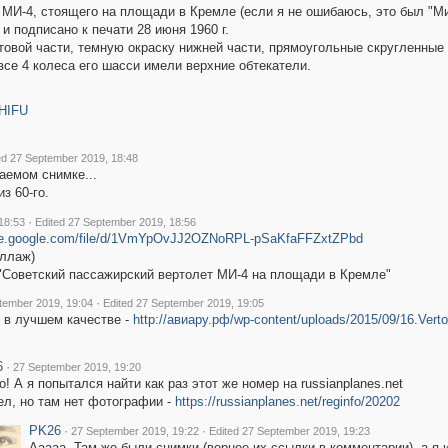
МИ-4, стоящего на площади в Кремле (если я не ошибаюсь, это был "Ми
и подписано к печати 28 июня 1960 г.
товой части, темную окраску нижней части, прямоугольные скругленные 
все 4 колеса его шасси имели верхние обтекатели.
pHIFU
ed 27 September 2019, 18:48
аемом снимке...
из 60-го.
·
18:53
Edited 27 September 2019, 18:56
rive.google.com/file/d/1VmYpOvJJ2OZNoRPL-pSaKfaFFZxtZPbd
оллаж)
"Советский пассажирский вертолет МИ-4 на площади в Кремле"
·
tember 2019, 19:04
Edited 27 September 2019, 19:05
, в лучшем качестве -
http://авиару.рф/wp-content/uploads/2015/09/16.Verto
6
·
27 September 2019, 19:20
о! А я попытался найти как раз этот же номер на russianplanes.net
л, но там нет фотографии -
https://russianplanes.net/reginfo/20202
PK26
·
·
27 September 2019, 19:22
Edited 27 September 2019, 19:23
Ааааа. Там же были снимки (вернее их ссылки в комментарии), а я 