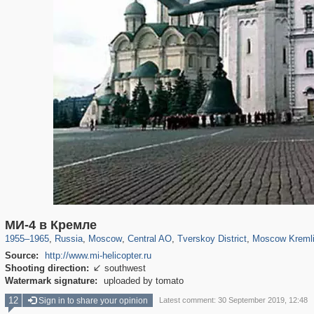
319,716
1,405,929
159,930
8,286
29,243
5,916
53,016
2,283
5,821
536
МИ-4 в Кремле
1955
–
1965
,
Russia
,
Moscow
,
Central AO
,
Tverskoy District
,
Moscow Kreml
Source:
http://www.mi-helicopter.ru
Shooting direction:
southwest

Watermark signature:
uploaded by tomato
12
Sign in to share your opinion
Latest comment: 30 September 2019, 12:48