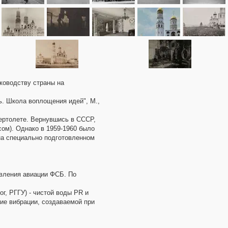
ководству страны на
ь. Школа воплощения идей", М.,
ертолете. Вернувшись в СССР,
сом). Однако в 1959-1960 было
на специально подготовленном
авления авиации ФСБ. По
г, РГГУ) - чистой воды PR и
ие вибрации, создаваемой при