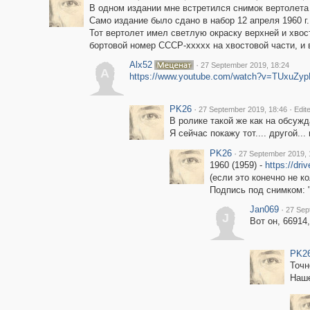
В одном издании мне встретился снимок вертолета 
Само издание было сдано в набор 12 апреля 1960 г. 
Тот вертолет имел светлую окраску верхней и хвос
бортовой номер СССР-ххххх на хвостовой части, и 
Alx52
·
27 September 2019, 18:24
A
https://www.youtube.com/watch?v=TUxuZy
PK26
·
·
27 September 2019, 18:46
Edit
В ролике такой же как на обсужд
Я сейчас покажу тот.... другой... 
PK26
·
27 September 2019, 
1960 (1959) -
https://d
(если это конечно не к
Подпись под снимком: 
Jan069
·
27 Sep
J
Вот он, 66914
PK2
Точн
Наше