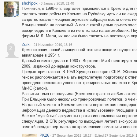
shchipok
·
3 January 2010, 21:40
Помнится, в 1990-е гг. вертолёт приземлялся в Кремле для 
сделать такие рейсы из Кремля на Рублёвку чуть ли не еже
запротестовало - мощные звуковые вибрации могли очень неб
Ельцин пошёл на попятный. А вот с какой целью приземлялся
вожди ездили в Кремль и из него только на автомобилях. Н
фирмы М.Л. Миля, их нельзя было свозить на восточную ок
Zorki
·
21 November 2010, 16:16
Z
Демонстрация новой авиационной техники вождям осуществл
авиапараде в 1954 г.
Данный снимок сделан в 1960 г. Вертолет Ми-4 пилотирует 
2009, изданной дочерьми конструктора.
Предыстория такова. В 1959 Хрущев посещает США. Эйзенха
генсек распоряжается начать вертолетную подготовку к отве
проведено несколько успешных тренировочных полетов в Кр
Ми4С (салон).
Развития тема не получила (Брежнев страстно любил автомоб
При Ельцине было несколько тренировочных полетов, о чем 
На данный момент в Кремле имеется вертолетная площадка. 
информации данного ведомства в использовании площадки в
Все же "музейные" аргументы против использования вертолет
спекуляция. В СПб регулярно по выходным летает экскурсио
взлете\посадке вертолета на кремлевские памятники несопо
PK26
·
·
27 September 2019, 18:17
Edited 27 September 2019, 