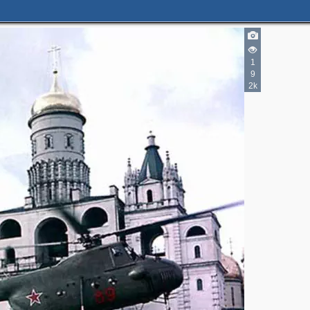
1
9
2k
2
2
4
3
3
11
5
2
3