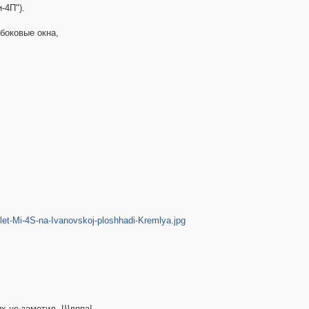
-4П").
боковые окна,
let-Mi-4S-na-Ivanovskoj-ploshhadi-Kremlya.jpg
их не заметил. Шляпа!