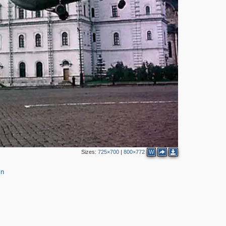
2
2
14
3
5
2
18
3
25
3
2
6
7
2
9
2
9
4
4
Sizes:
725×700
|
800×772
W
16
5
21
2
in