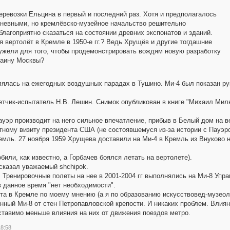
перевозки Ельцина в первый и последний раз. Хотя и предполагалось
дневными, но кремлёвско-музейное начальство решительно
лагоприятно сказаться на состоянии древних экспонатов и зданий.
 вертолёт в Кремле в 1950-е гг.? Ведь Хрущёв и другие тогдашние
еужели для того, чтобы продемонстрировать вождям новую разработку
раину Москвы?
ялась на ежегодных воздушных парадах в Тушино. Ми-4 был показан ру
летчик-испытатель Н.В. Лешин. Снимок опубликован в книге "Михаил Мил
уэр производит на него сильное впечатление, прибыв в Белый дом на в
тному визиту президента США (не состоявшемуся из-за истории с Пауэр
емль. 27 ноября 1959 Хрущева доставили на Ми-4 в Кремль из Внуково 
или, как известно, а Горбачев боялся летать на вертолете).
сказал уважаемый shchipok.
Тренировочные полеты на нее в 2001-2004 гг выполнялись на Ми-8 Упр
 данное время "нет необходимости".
а в Кремле по моему мнению (а я по образованию искусствовед-музеоло
нный Ми-8 от стен Петропавловской крепости. И никаких проблем. Влиян
ставимо меньше влияния на них от движения поездов метро.
18:58