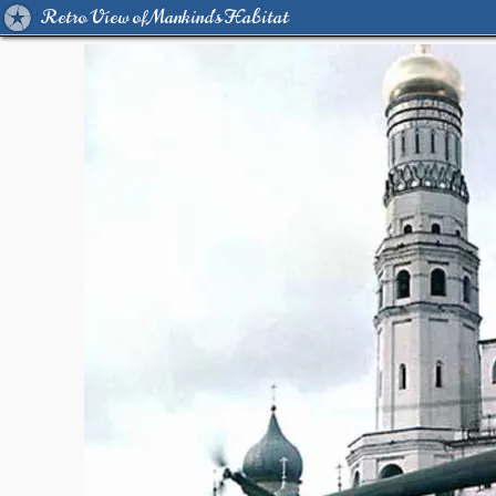
Retro View of Mankind's Habitat