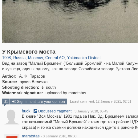
319,861
1,406,837
160,009
8,286
29,243
5,916
13,378
458
У Крымского моста
1908
,
Russia
,
Moscow
,
Central AO
,
Yakimanka District
Вид на завод "Малый Бромлей" ("Большой Бромлей" - на Малой Калужс
и кузнеца, один к одному, как на заводе Софийском заводе Густава Ли
Author:
А. Ф. Тарасов
Source:
архив Величко
Shooting direction:
south

Watermark signature:
uploaded by maratstas
31
Sign in to share your opinion
Latest comment: 12 January 2021, 02:31
huck
·
·
Discussed fragment
3 January 2010, 05:45
В книге "Вся Москва" 1901 года за Ник. Эд. Бромлеем запис
так называемый "Малый Бромлей" стоял где-то в районе ЦД
справа) и точка съемки должна находиться где-то в районе 
maratstas
·
3 January 2010, 06:08