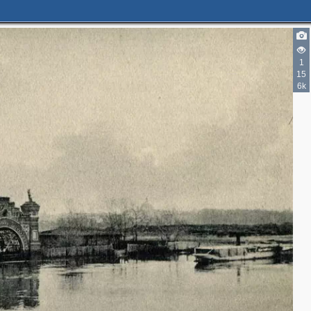
1
2
15
6k
2
4
2
4
2
2