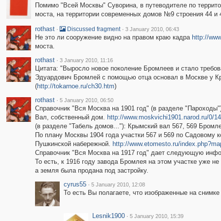
Помимо "Всей Москвы" Суворина, в путеводителе по террито
моста, на территории современных домов №9 строения 44 и 
rothast
·
·
Discussed fragment
3 January 2010, 06:43
Не это ли сооружение видно на правом краю кадра
http://ww
моста.
rothast
·
3 January 2010, 11:16
Цитата: "Выросло новое поколение Бромлеев и стало требов
Эдуардович Бромлей с помощью отца основал в Москве у Кры
(
http://tokarnoe.ru/ch30.htm
)
rothast
·
5 January 2010, 06:50
Справочник "Вся Москва на 1901 год" (в разделе "Пароходы")
Вал, собственный дом.
http://www.moskvichi1901.narod.ru/0/1
(в разделе "Табель домов..."): Крымский вал 567, 569 Бромл
По плану Москвы 1904 года участки 567 и 569 по Садовому 
Пушкинской набережной.
http://www.etomesto.ru/index.php
Справочник "Вся Москва на 1917 год" дает следующую инфо
То есть, к 1916 году завода Бромлея на этом участке уже н
а земля была продана под застройку.
cyrus55
·
5 January 2010, 12:08
То есть Вы полагаете, что изображенные на снимке
Lesnik1900
·
5 January 2010, 15:39