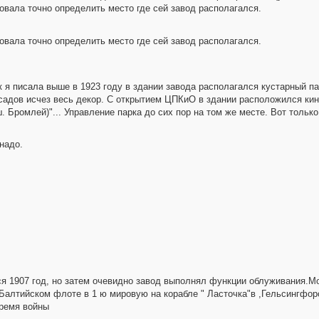
вала точно определить место где сей завод располагался.
вала точно определить место где сей завод располагался.
 я писала выше в 1923 году в здании завода располагался кустарный па
асадов исчез весь декор. С открытием ЦПКиО в здании расположился кин
. Бромлей)"... Управление парка до сих пор на том же месте. Вот только
надо.
я 1907 год, но затем очевидно завод выполнял функции облуживания.Мо
а Балтийском флоте в 1 ю мировую на корабле " Ласточка"в ,Гельсингфо
время войны