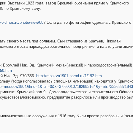
рии Выставки 1923 года, завод Бромлей обозначен прямо у Крымского
45 по Крымскому валу.
w.oldmos.ru/photo/view/88
? Если да, то фотография сделана с Крымского
ать своего места под солнцем. Сын старшего из братьев, Николай
мского моста пароходостроительное предприятие, и на это ушли значи
: Бромлей Ник. Эд. Крымский механ(ический) и пароходостроит(ельный) з
450.htm
ей Ник. Эд. 970/656.
http://moskva1901.narod.ru/1/192.htm
кольцу (тогда использовалась сплошная нумерация) находятся у Крымск
?map=moscow1904&find=1&full=0&x=37.600107192993164&y=55.73336887184
рмацию: Крымский вал 9 - Домовладельческого и строительного Общест
е существовало(возможно, предприятие разорилось или производство был
 монументальные сооружения к 1916 году были просто разобраны и "зем