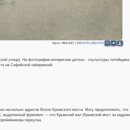
2
2
Sizes:
864×547
|
900×570
|
900×570
W
кой улице). На фотографии интересная деталь - скульптуры литейщика
ста на Софийской набережной.
ано несколько адресов Возле Крымского моста. Могу предположить, что
Х, выделенный фрагмент — это Крымский вал (Крымский мост за кадром
Коробейникова переулка.