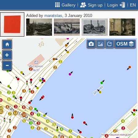
Gallery
Sign up
Login
EN
Added by
maratstas
, 3 January 2010
5
3
2
2
2
3
4
2
OSM
2
2
2
3
2
2
3
3
6
3
3
4
8
9
12
11
12
7
4
10
7
5
4
4
3
3
5
2
2
2
8
3
4
7
7
2
4
4
6
6
3
6