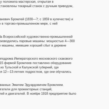
у положила мастерская, открытая в
становлены токарный станок с ручным приводом,
нович Бромлей (1830—?; с 1859 в купечестве) и
 в торгово-промышленном мире, с ней
. На Всероссийской художественно-промышленной
производились паровые машины: мощностью 4—300
ые машины, имевшие хороший сбыт в деревне
ипподрома Императорского московского скакового
1915 фирмой Бромлеев поставлено оборудование
з Тульской и Калужской губерний, где
я 12—13-летних подростков, где они обучались
ированных Эмилем Эдуардовичем Бромлеем.
игатели для прожекторных станций,
тей и двигателей. В ноябре 1918 предприятие было