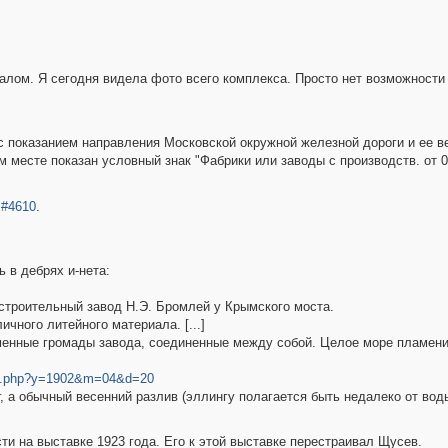
алом. Я сегодня видела фото всего комплекса. Просто нет возможности 
с показанием направления Московской окружной железной дороги и ее в
месте показан условный знак "Фабрики или заводы с производств. от 0,
и
#4610
.
 в дебрях и-нета:
троительный завод Н.Э. Бромлей у Крымского моста.
ичного литейного материала. [...]
каменные громады завода, соединенные между собой. Целое море пламен
hive.php?y=1902&m=04&d=20
, а обычный весенний разлив (эллингу полагается быть недалеко от воды)
и на выставке 1923 года. Его к этой выставке перестраивал Щусев.