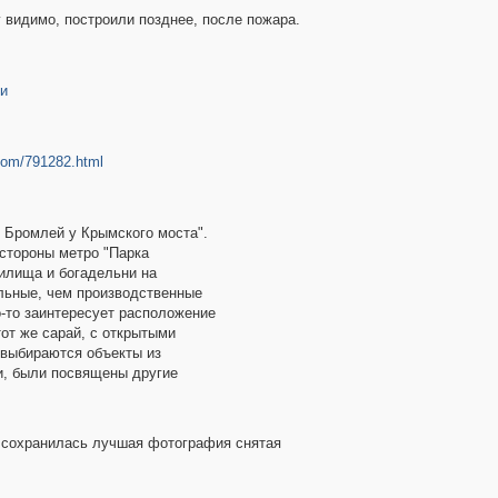
 видимо, построили позднее, после пожара.
ии
.com/791282.html
в Бромлей у Крымского моста".
стороны метро "Парка
илища и богадельни на
альные, чем производственные
го-то заинтересует расположение
тот же сарай, с открытыми
 выбираются объекты из
и, были посвящены другие
 сохранилась лучшая фотография снятая