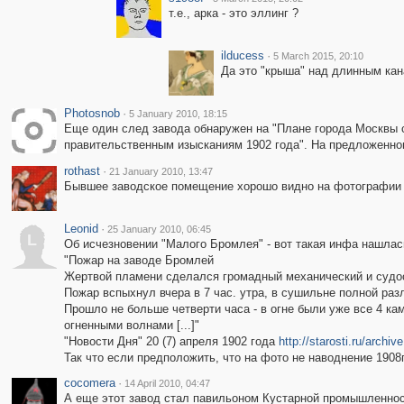
т.е., арка - это эллинг ?
ilducess
·
5 March 2015, 20:10
Да это "крыша" над длинным кан
Photosnob
·
5 January 2010, 18:15
Еще один след завода обнаружен на "Плане города Москвы 
правительственным изысканиям 1902 года". На предложенном 
rothast
·
21 January 2010, 13:47
Бывшее заводское помещение хорошо видно на фотографи
Leonid
·
25 January 2010, 06:45
L
Об исчезновении "Малого Бромлея" - вот такая инфа нашлась
"Пожар на заводе Бромлей
Жертвой пламени сделался громадный механический и судос
Пожар вспыхнул вчера в 7 час. утра, в сушильне полной разл
Прошло не больше четверти часа - в огне были уже все 4 
огненными волнами [...]"
"Новости Дня" 20 (7) апреля 1902 года
http://starosti.ru/arc
Так что если предположить, что на фото не наводнение 1908г
cocomera
·
14 April 2010, 04:47
А еще этот завод стал павильоном Кустарной промышленност