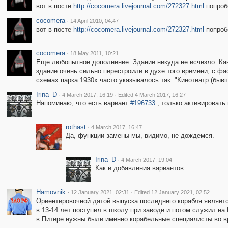
вот в посте
http://cocomera.livejournal.com/272327.html
попробо
cocomera
·
14 April 2010, 04:47
вот в посте
http://cocomera.livejournal.com/272327.html
попробо
cocomera
·
18 May 2011, 10:21
Еще любопытное дополнение. Здание никуда не исчезло. Как
здание очень сильно перестроили в духе того времени, с ф
схемах парка 1930х часто указывалось так: "Кинотеатр (бывш
Irina_D
·
·
4 March 2017, 16:19
Edited 4 March 2017, 16:27
Напоминаю, что есть вариант
#196733
, только активировать 
rothast
·
4 March 2017, 16:47
Да, функции замены мы, видимо, не дождемся.
Irina_D
·
4 March 2017, 19:04
Как и добавления вариантов.
Hamovnik
·
·
12 January 2021, 02:31
Edited 12 January 2021, 02:52
Ориентировочной датой выпуска последнего корабля являетс
в 13-14 лет поступил в школу при заводе и потом служил н
в Питере нужны были именно корабельные специалисты во 