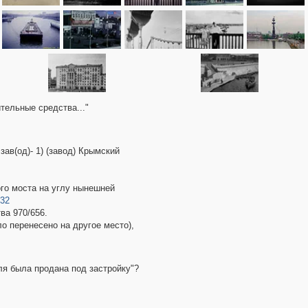
тельные средства..."
ав(од)- 1) (завод) Крымский
ого моста на углу нынешней
332
ва 970/656.
о перенесено на другое место),
ля была продана под застройку"?