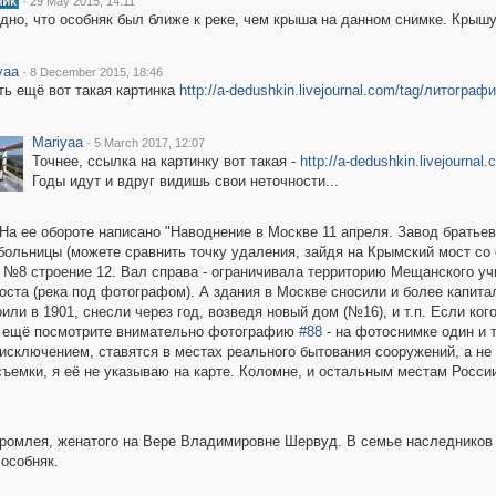
·
29 May 2015, 14:11
дно, что особняк был ближе к реке, чем крыша на данном снимке. Крышу
yaa
·
8 December 2015, 18:46
ть ещё вот такая картинка
http://a-dedushkin.livejournal.com/tag/литограф
Mariyaa
·
5 March 2017, 12:07
Точнее, ссылка на картинку вот такая -
http://a-dedushkin.livejournal
Годы идут и вдруг видишь свои неточности...
На ее обороте написано "Наводнение в Москве 11 апреля. Завод братье
ольницы (можете сравнить точку удаления, зайдя на Крымский мост со 
 №8 строение 12. Вал справа - ограничивала территорию Мещанского уч
ста (река под фотографом). А здания в Москве сносили и более капит
оили в 1901, снесли через год, возведя новый дом (№16), и т.п. Если ко
. И ещё посмотрите внимательно фотографию
#88
- на фотоснимке один и 
 исключением, ставятся в местах реального бытования сооружений, а не
съемки, я её не указываю на карте. Коломне, и остальным местам Росси
ромлея, женатого на Вере Владимировне Шервуд. В семье наследников
 особняк.