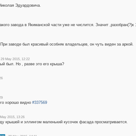
Николая Эдуардовича.
такого завода в Якиманской части уже не числится. Значит ,разобран(?)к 
При заводе был красивый особняк владельцев, он чуть виден за аркой.
29 May 2015, 12:22
ый был. Но , разве это его крыша?
26
29
его хорошо видно
#337569
 May 2015, 13:26
жду крышей и эллингом маленький кусочек фасада просматривается.