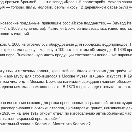
вод братьев Бромлей — ныне завод «Красный пролетарий». Начало завод
ия — топоры, пилы, молотки, серпы и косы. В деревянном сарае были у
новерские подданные, принявшие российское подданство, — Эдуард Ива
—?; с 1869 в купечестве). Фамилия Бромлей пользовалась известностью
ёжность изделий.
анков. С 1868 изготовлялось оборудование для городских водопроводов
нстрировала паровую машину в 100 л.с. системы «Компаунд». К 1896 
рения пара. Значительную часть продукции составляли небольшие паров
чугунных и железных колонн, кронштейнов, балок и стропил для трибун 
ки и арматуру для строившегося в Москве Музея изящных искусств. К 
в том числе для Москвы. Бромлеи нанимали выходцев главным образом и
водская металлопромышленность. В 1870-х при заводе открыта школа дл
дено испытание ножниц для резки проволочных заграждений, сконстру
рассверливания и обточки стволов, цилиндровки гранат, бензиновые дв
е 1916 — начале 1917 открыт отдел по изготовлению автомобильных час
зываться «Красный пролетарий»."
оительный завод в Коломне. Может это Коломна?