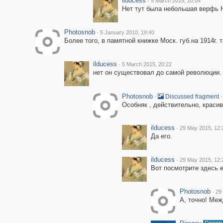
ilducess
·
5 March 2015, 20:04
Нет тут была небольшая верфь 
Photosnob
·
5 January 2010, 19:40
Более того, в памятной книжке Моск. губ.на 1914г. 
ilducess
·
5 March 2015, 20:22
нет он существовал до самой революции. 
Photosnob
·
·
Discussed fragment
Особняк , действительно, красив
ilducess
·
29 May 2015, 12:
Да его.
ilducess
·
29 May 2015, 12:
Вот посмотрите здесь 
Photosnob
·
29
А, точно! Ме