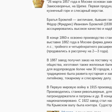
"26 марта 1857 года в Москве основан за
Замоскворечье, на Щипке. Первая продукц
кузнечный горн и слесарный верстак.
Братья Бромлей — англичане, бывшие ган
Фёдор (Фридрих) Иванович Бромлей (1838
ассоциировались высокое качество и над
В конце 1860-х освоено производство ст
выставке 1882 года в Москве фирма демо
л.с.; тройного и четырёхкратного расши
(продавались в рассрочку на 2—3 года).
В 1887 завод получил заказ на поставку 
общества, изготовил также железные бал
для водопроводов более чем 30 городов, 
традиционно была развита кустарная и за
литейному, токарному и слесарному делу.
В Первую мировую войну в 1915 произве
Производились станки револьверные, для 
патронодержатели и патроны и др. В конц
национализировано. С 1922 завод стал на
На Крымском валу была контора. Судостр