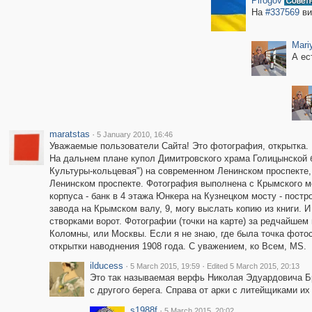
Pirogov
На
#337569
ви
Mari
А ес
maratstas
·
5 January 2010, 16:46
Уважаемые пользователи Сайта! Это фотография, открытка. 
На дальнем плане купол Димитровского храма Голицынской б
Культуры-кольцевая") на современном Ленинском проспекте,
Ленинском проспекте. Фотография выполнена с Крымского мо
корпуса - банк в 4 этажа Юнкера на Кузнецком мосту - постр
завода на Крымском валу, 9, могу выслать копию из книги
створками ворот. Фотографии (точки на карте) за редчайшем
Коломны, или Москвы. Если я не знаю, где была точка фото
открытки наводнения 1908 года. С уважением, ко Всем, MS.
ilducess
·
·
5 March 2015, 19:59
Edited 5 March 2015, 20:13
Это так называемая верфь Николая Эдуардовича Б
с другого берега. Справа от арки с литейщиками их
s1988f
·
5 March 2015, 20:02