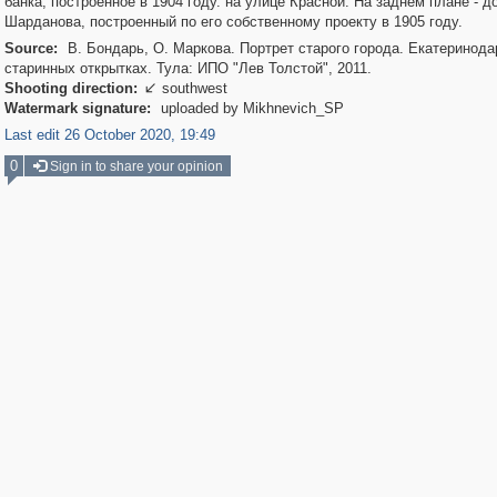
банка, построенное в 1904 году. на улице Красной. На заднем плане - д
Шарданова, построенный по его собственному проекту в 1905 году.
Source:
В. Бондарь, О. Маркова. Портрет старого города. Екатеринода
старинных открытках. Тула: ИПО "Лев Толстой", 2011.
Shooting direction:
southwest

Watermark signature:
uploaded by Mikhnevich_SP
Last edit 26 October 2020, 19:49
0
Sign in to share your opinion