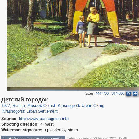
Sizes:
444×700
|
507×800
W
96,319
1,406,255
1,691
29,243
2,152
89
Детский городок
615
7
1977
,
Russia
,
Moscow Oblast
,
Krasnogorsk Urban Okrug
,
Krasnogorsk Urban Settlement
Source:
http://www.krasnogorsk.info
Shooting direction:
west

Watermark signature:
uploaded by simm
1
Sign in to share your opinion
Latest comment: 23 August 2024, 19:46