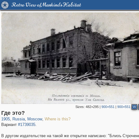
Retro View of Mankind's Habitat
Sizes:
482×295
|
900×551
|
900×551
W
319,861
1,406,837
8,286
29,243
Где это?
1905
,
Russia
,
Moscow
,
Where is this?
Вариант
#1739035
.
В другом издательстве на такой же открытке написано: "Близъ Строчен