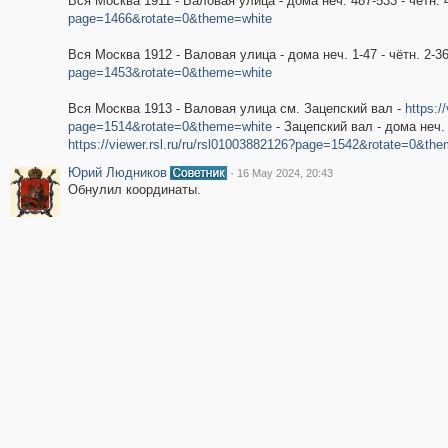
Вся Москва 1911 - Валовая улица - дома неч. 487-533 - чётн. 
page=1466&rotate=0&theme=white
Вся Москва 1912 - Валовая улица - дома неч. 1-47 - чётн. 2-3
page=1453&rotate=0&theme=white
Вся Москва 1913 - Валовая улица см. Зацепский вал -
https:/
page=1514&rotate=0&theme=white
- Зацепский вал - дома неч. 1
https://viewer.rsl.ru/ru/rsl01003882126?page=1542&rotate=0&th
Юрий Людников
·
16 May 2024, 20:43
Обнулил координаты.