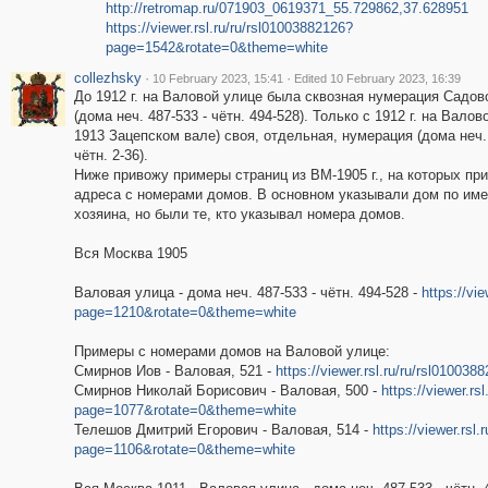
http://retromap.ru/071903_0619371_55.729862,37.628951
https://viewer.rsl.ru/ru/rsl01003882126?
page=1542&rotate=0&theme=white
collezhsky
·
·
10 February 2023, 15:41
Edited 10 February 2023, 16:39
До 1912 г. на Валовой улице была сквозная нумерация Садов
(дома неч. 487-533 - чётн. 494-528). Только с 1912 г. на Валов
1913 Зацепском вале) своя, отдельная, нумерация (дома неч. 
чётн. 2-36).
Ниже привожу примеры страниц из ВМ-1905 г., на которых пр
адреса с номерами домов. В основном указывали дом по им
хозяина, но были те, кто указывал номера домов.
Вся Москва 1905
Валовая улица - дома неч. 487-533 - чётн. 494-528 -
https://vi
page=1210&rotate=0&theme=white
Примеры с номерами домов на Валовой улице:
Смирнов Иов - Валовая, 521 -
https://viewer.rsl.ru/ru/rsl010
Смирнов Николай Борисович - Валовая, 500 -
https://viewer.rs
page=1077&rotate=0&theme=white
Телешов Дмитрий Егорович - Валовая, 514 -
https://viewer.rsl
page=1106&rotate=0&theme=white