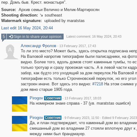
пер. Домъ быв. Крест. монастыря".
Source:
Архив семьи Величко и Мелик-Мартиросян
Shooting direction:
southeast

Watermark signature:
uploaded by maratstas
Last edit 16 May 2024, 20:44
5
Sign in to share your opinion
Latest comment: 16 May 2024, 20:43
Александр Фролов
·
13 February 2017, 17:43
А
То ли это место? Может быть, здесь открытка подписана неп
На Валовой напротив типографии были палисадники, на фото
видно. Более того, вдоль домов стоят каменные тумбы, то ес
только тротуар и сразу проезжая часть. А в левой части кадр
забор, как будто это уходящий за дом переулок.На Валовой 
типографии есть только Строченовский переулок, но его угол
застроен иначе. Вот здесь это видно:
#7218
На этом снимке у
дом явно старше 1905 года.
Pirogov
·
13 February 2017, 18:03
На номерном знаке справа - 37 (ув. maratstas ошибся)
Pirogov
·
·
9 February 2023, 11:50
Edited 9 February 2023
Да, и план подтверждает, что каменный дом во владении
смешанный дом во владении 27 стояли вплотную друг к 
между ними был брандмауер.